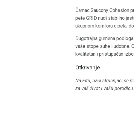
Čamac Saucony Cohesion pruž
pete GRID nudi stabilno jast
ukupnom komforu cipela, dok 
Dugotrajna gumena podloga č
vaše stope suhe i udobne. C
kvalitetan i pristupačan izb
Otkrivanje
Na Fitu, naši stručnjaci se p
za vaš život i vašu porodicu