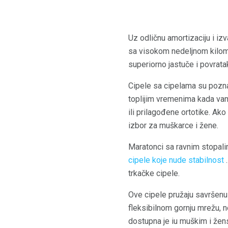
Uz odličnu amortizaciju i iz
sa visokom nedeljnom kilome
superiorno jastuče i povratak
Cipele sa cipelama su poznat
toplijim vremenima kada vam 
ili prilagođene ortotike. Ako
izbor za muškarce i žene.
Maratonci sa ravnim stopali
cipele koje nude stabilnost
.
trkačke cipele.
Ove cipele pružaju savršenu k
fleksibilnom gornju mrežu, n
dostupna je iu muškim i žen