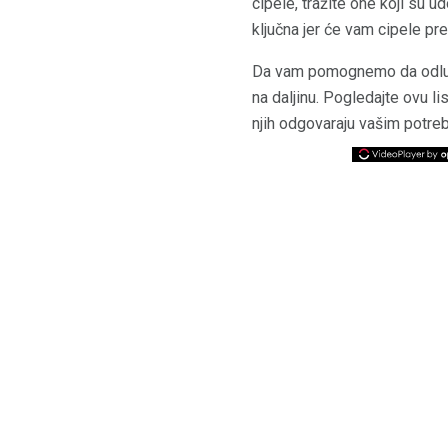
cipele, tražite one koji su u
ključna jer će vam cipele pre
Da vam pomognemo da odlučit
na daljinu. Pogledajte ovu li
njih odgovaraju vašim potre