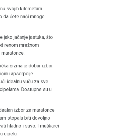
nu svojih kilometara
tako da ćete naći mnoge
 jako jačanje jastuka, što
proširenom mrežnom
a maratonce.
ačka čizma je dobar izbor.
činu apsorpcije
jući idealnu vuču za sve
m cipelama. Dostupne su u
idealan izbor za maratonce
am stopala biti dovoljno
ti hladno i suvo. I muškarci
u cipelu.