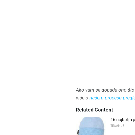
Ako vam se dopada ono što 
više o
našem procesu pregl
Related Content
16 najboljih
TRČANJE