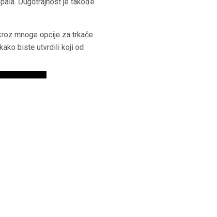
topala. Dugotrajnost je takođe
kroz mnoge opcije za trkače
ako biste utvrdili koji od