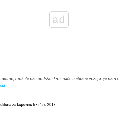
ad
radimo, možete nas podržati kroz naše izabrane veze, koje nam 
eda
.
 poklona za kupovinu trkača u 2018