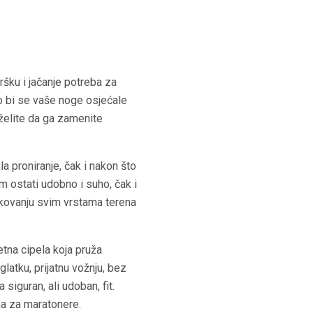
šku i jačanje potreba za
ko bi se vaše noge osjećale
 želite da ga zamenite
a proniranje, čak i nakon što
m ostati udobno i suho, čak i
ukovanju svim vrstama terena
tna cipela koja pruža
atku, prijatnu vožnju, bez
siguran, ali udoban, fit.
čna za maratonere.