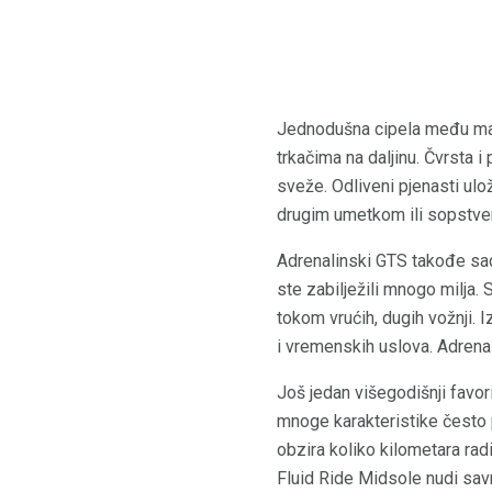
Jednodušna cipela među mara
trkačima na daljinu. Čvrsta 
sveže. Odliveni pjenasti ulo
drugim umetkom ili sopstve
Adrenalinski GTS takođe sadr
ste zabilježili mnogo milja.
tokom vrućih, dugih vožnji.
i vremenskih uslova. Adrena
Još jedan višegodišnji favo
mnoge karakteristike često 
obzira koliko kilometara radi
Fluid Ride Midsole nudi savr