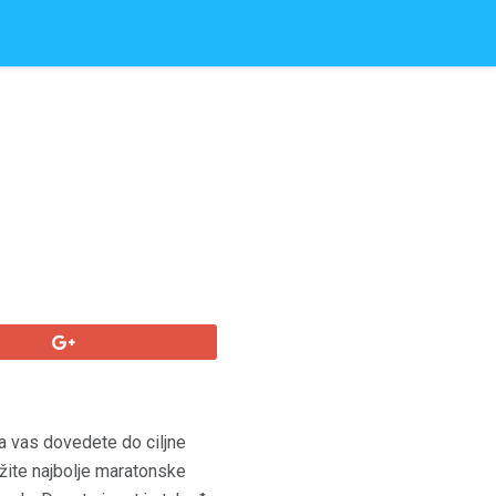
da vas dovedete do ciljne
ažite najbolje maratonske