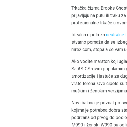
Trkačka čizma Brooks Ghost 
prijavljuju na putu ili traku
profesionalne trkače u ovom
Idealna cipela za
neutralne 
stvarno pomaže da se izbeg
mrežicom, stopala će vam ug
Ako vodite maraton koji ugl
Sa ASICS-ovim popularnim g
amortizacije i jastuče za du
vrste terena. Ove cipele su
muškim i ženskim verzijama
Novi balans je poznat po sv
kojima je potrebna dobra sta
podržana od prvog do posled
M990 i ženski W990 su odlič