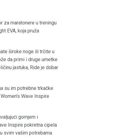
or za maratonere u treningu
ht EVA, koja pruža
e široke noge ili trčite u
ože da primi i druge umetke
ličinu jastuka, Ride je dobar
ga su im potrebne trkačke
no Women's Wave Inspire
valjujući gornjem i
ave Inspire pokretna cipela
ju svim vašim potrebama.