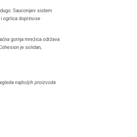
e dugo. Sauconijev sistem
 i ogrlica doprinose
.
račna gornja mrežica održava
ohesion je solidan,
pregleda najboljih proizvoda