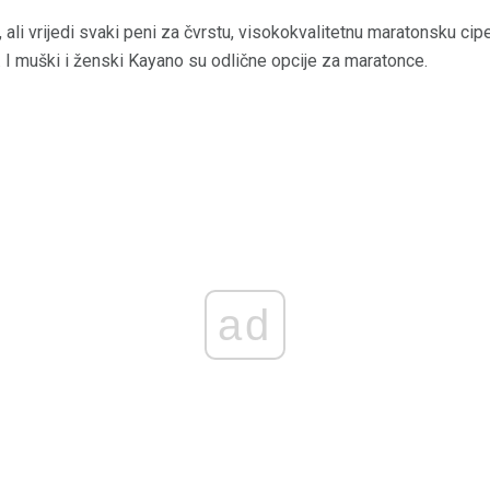
n, ali vrijedi svaki peni za čvrstu, visokokvalitetnu maratonsku cip
 I muški i ženski Kayano su odlične opcije za maratonce.
ad