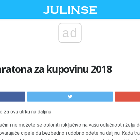
ad
aratona za kupovinu 2018
za ovu utrku na daljinu
ačin i ne možete se osloniti isključivo na vašu odlučnost i želju 
govarajuće cipele da bezbedno i udobno odete na daljinu. Kada tr