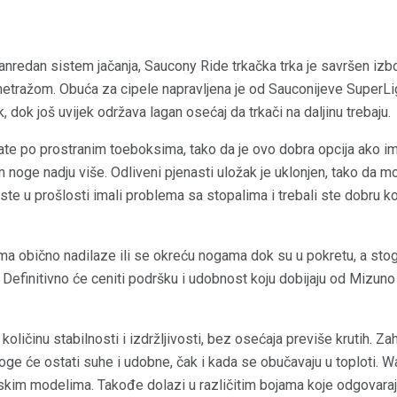
vanredan sistem jačanja, Saucony Ride trkačka trka je savršen izb
tražom. Obuća za cipele napravljena je od Sauconijeve SuperLig
, dok još uvijek održava lagan osećaj da trkači na daljinu trebaju.
e po prostranim toeboksima, tako da je ovo dobra opcija ako imat
noge nadju više. Odliveni pjenasti uložak je uklonjen, tako da m
 ste u prošlosti imali problema sa stopalima i trebali ste dobru ko
ma obično nadilaze ili se okreću nogama dok su u pokretu, a sto
 Definitivno će ceniti podršku i udobnost koju dobijaju od Mizu
oličinu stabilnosti i izdržljivosti, bez osećaja previše krutih. Zah
oge će ostati suhe i udobne, čak i kada se obučavaju u toploti. W
skim modelima. Takođe dolazi u različitim bojama koje odgovara