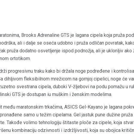
tonima, Brooks Adrenaline GTS je lagana cipela koja pruža podr
i podrška, ali i dalje se oseća udobno i pruža odličan povratak, ka
žak pruža dodatno osvetljenje ispod podnožja, ali je uklonljiv ako
nom ortotikom.
ži progresivnu traku kako bi držala noge podređene i kontrolisal
 Sa dihljivom fleksibilnom mrežicom na gornjoj cipelici, noge će va
 Izuzetno svestrana cipela, duboki V-žljebovi na podu pomažu u r
linski GTS je dostupan iu muškim i ženskim modelima.
rit među maratonskim trkačima, ASICS Gel-Kayano je lagana pokre
pronađene samo u težim cipelama. Gel jastuk pune dužine pruža gl
te. Takođe volimo tehnologiju štitaste ploče za cipele, koja stvara 
šenu kombinaciju odzivnosti i izdržljivosti, koja su obojica kriti