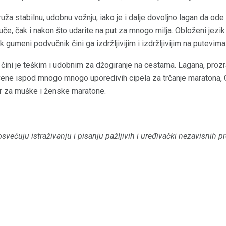
a stabilnu, udobnu vožnju, iako je i dalje dovoljno lagan da od
uče, čak i nakon što udarite na put za mnogo milja. Obloženi jezik
gumeni podvučnik čini ga izdržljivijim i izdržljivijim na putevima
ini je teškim i udobnim za džogiranje na cestama. Lagana, proz
ene ispod mnogo mnogo uporedivih cipela za trčanje maratona, C
or za muške i ženske maratone.
osvećuju istraživanju i pisanju pažljivih i uređivački nezavisnih 
.