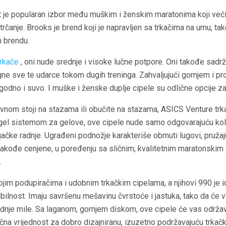
je popularan izbor među muškim i ženskim maratonima koji veći
 za trčanje. Brooks je brend koji je napravljen sa trkačima na umu, 
 brendu.
trkače
, oni nude srednje i visoke lučne potpore. Oni takođe sadrže
ne sve te udarce tokom dugih treninga. Zahvaljujući gornjem i 
odno i suvo. I muške i ženske duplje cipele su odlične opcije z
avnom stoji na stazama ili obučite na stazama, ASICS Venture trk
el sistemom za gelove, ove cipele nude samo odgovarajuću koli
gačke radnje. Ugrađeni podnožje karakteriše obrnuti lugovi, pruža
 takođe cenjene, u poređenju sa sličnim, kvalitetnim maratonski
.
ojim podupiračima i udobnim trkačkim cipelama, a njihovi 990 je 
bilnost. Imaju savršenu mešavinu čvrstoće i jastuka, tako da će v
nje mile. Sa laganom, gornjem diskom, ove cipele će vas održava
na vrijednost za dobro dizajniranu, izuzetno podržavajuću trkačk