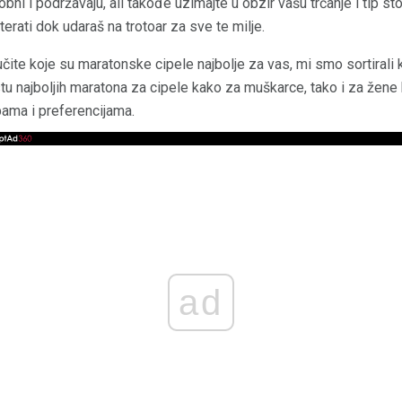
dobni i podržavaju, ali takođe uzimajte u obzir vašu trčanje i tip s
terati dok udaraš na trotoar za sve te milje.
e koje su maratonske cipele najbolje za vas, mi smo sortirali 
stu najboljih maratona za cipele kako za muškarce, tako i za žene k
bama i preferencijama.
ad