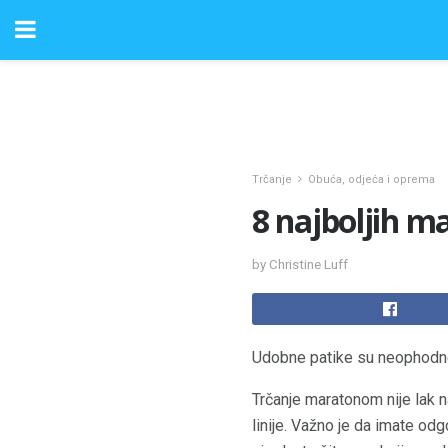
Trčanje
Obuća, odjeća i oprema
8 najboljih m
by Christine Luff
Udobne patike su neophodne 
Trčanje maratonom nije lak n
linije. Važno je da imate od