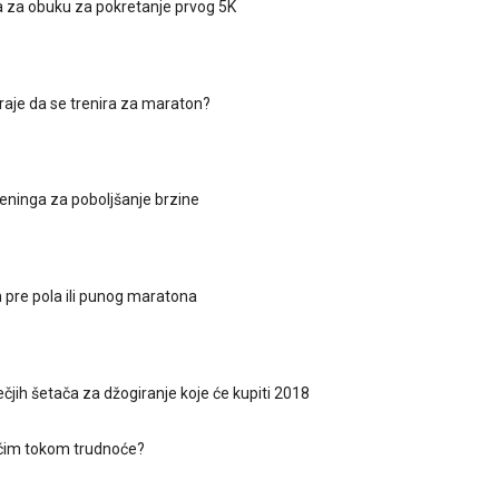
a za obuku za pokretanje prvog 5K
traje da se trenira za maraton?
reninga za poboljšanje brzine
n pre pola ili punog maratona
ječjih šetača za džogiranje koje će kupiti 2018
rčim tokom trudnoće?