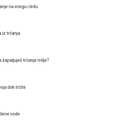
anje na snegu i ledu
a iz trčanja
ja zapaljuješ trčanje milje?
enja dok trčite
odene vode