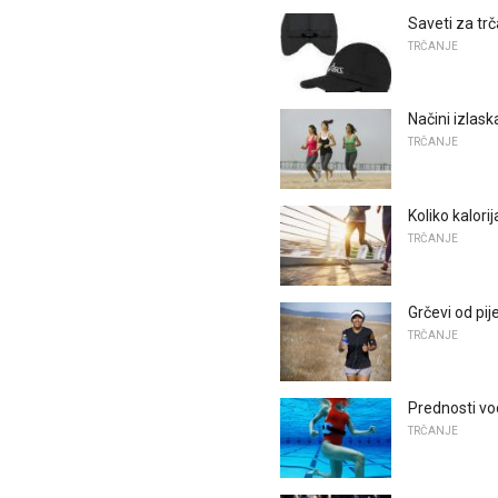
Saveti za trč
TRČANJE
Načini izlask
TRČANJE
Koliko kalori
TRČANJE
Grčevi od pij
TRČANJE
Prednosti v
TRČANJE