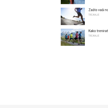
Zašto vaši no
TRČANJE
Kako trenira
TRČANJE