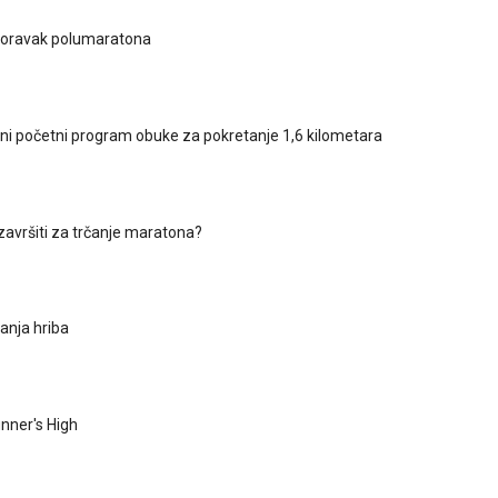
oporavak polumaratona
i početni program obuke za pokretanje 1,6 kilometara
 završiti za trčanje maratona?
anja hriba
unner's High