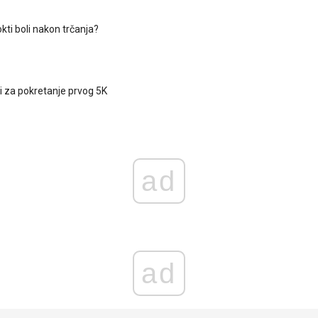
kti boli nakon trčanja?
ti za pokretanje prvog 5K
ad
ad