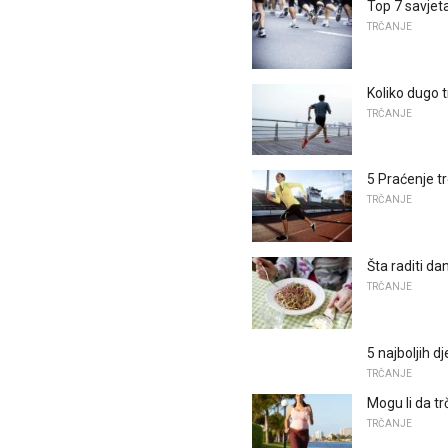
Top 7 savjet
TRČANJE
Koliko dugo 
TRČANJE
5 Praćenje t
TRČANJE
Šta raditi da
TRČANJE
5 najboljih d
TRČANJE
Mogu li da t
TRČANJE