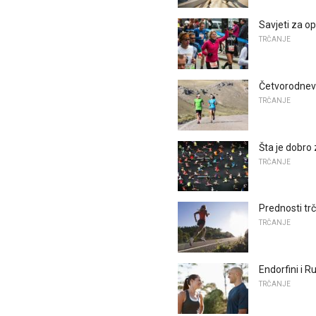
Savjeti za 
TRČANJE
Četvorodnevn
TRČANJE
Šta je dobro
TRČANJE
Prednosti trč
TRČANJE
Endorfini i R
TRČANJE