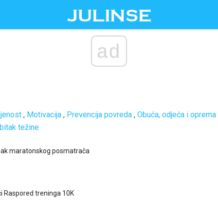
ad
ljenost
,
Motivacija
,
Prevencija povreda
,
Obuća, odjeća i oprema
bitak težine
 znak maratonskog posmatrača
či Raspored treninga 10K