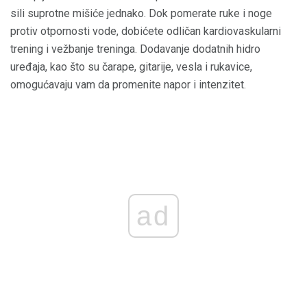
sili suprotne mišiće jednako. Dok pomerate ruke i noge
protiv otpornosti vode, dobićete odličan kardiovaskularni
trening i vežbanje treninga. Dodavanje dodatnih hidro
uređaja, kao što su čarape, gitarije, vesla i rukavice,
omogućavaju vam da promenite napor i intenzitet.
ad