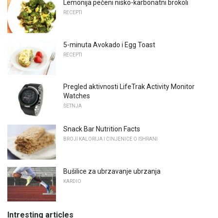
Lemonija pečeni nisko-karbonatni brokoli
RECEPTI
5-minuta Avokado i Egg Toast
RECEPTI
Pregled aktivnosti LifeTrak Activity Monitor
Watches
ŠETNJA
Snack Bar Nutrition Facts
BROJI KALORIJA I ČINJENICE O ISHRANI
Bušilice za ubrzavanje ubrzanja
KARDIO
Intresting articles