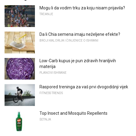
Mogu li da vodim trku za koju nisam prijavila?
TRČANJE
Da li Chia semena imaju neželjene efekte?
BROJI KALORIJA I ČINJENICE O ISHRANI
Low-Carb kupus je pun zdravih hranljivih
materija
PLANOVI ISHRANE
Raspored treninga za vaš prvi dvogodišnji vijek
FITNESS TRENDS
Top Insect and Mosquito Repellents
ŠETNJA