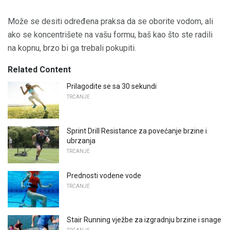
Može se desiti određena praksa da se oborite vodom, ali
ako se koncentrišete na vašu formu, baš kao što ste radili
na kopnu, brzo bi ga trebali pokupiti.
Related Content
Prilagodite se sa 30 sekundi
TRČANJE
Sprint Drill Resistance za povećanje brzine i
ubrzanja
TRČANJE
Prednosti vodene vode
TRČANJE
Stair Running vježbe za izgradnju brzine i snage