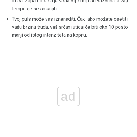
truda. Zapamtite da je voda otpornija od vazduha, a vaš
tempo će se smanjiti.
Tvoj puls može vas iznenaditi. Čak iako možete osetiti
vašu brzinu truda, vaš srčani uticaj će biti oko 10 posto
manji od istog intenziteta na kopnu.
ad