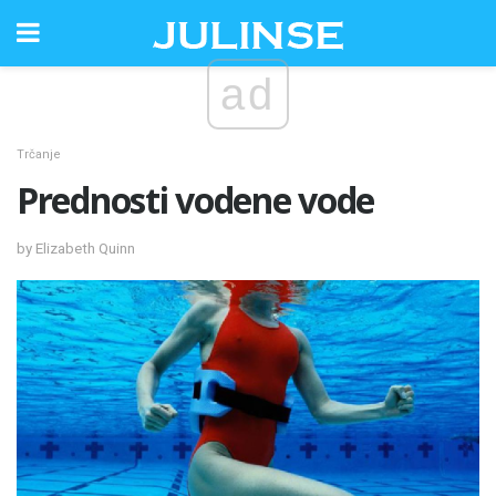
ad
Trčanje
Prednosti vodene vode
by Elizabeth Quinn