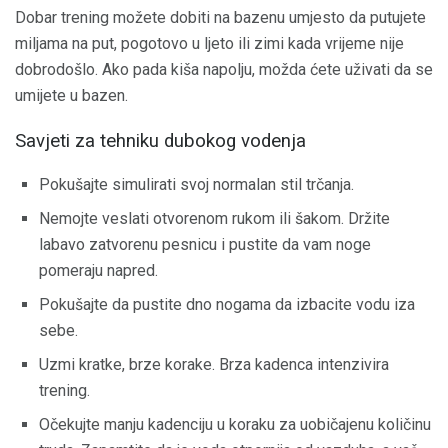
Dobar trening možete dobiti na bazenu umjesto da putujete
miljama na put, pogotovo u ljeto ili zimi kada vrijeme nije
dobrodošlo. Ako pada kiša napolju, možda ćete uživati ​​da se
umijete u bazen.
Savjeti za tehniku ​​dubokog vodenja
Pokušajte simulirati svoj normalan stil trčanja.
Nemojte veslati otvorenom rukom ili šakom. Držite
labavo zatvorenu pesnicu i pustite da vam noge
pomeraju napred.
Pokušajte da pustite dno nogama da izbacite vodu iza
sebe.
Uzmi kratke, brze korake. Brza kadenca intenzivira
trening.
Očekujte manju kadenciju u koraku za uobičajenu količinu