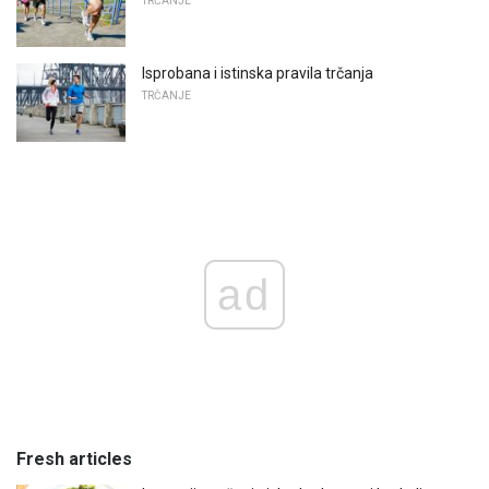
TRČANJE
Isprobana i istinska pravila trčanja
TRČANJE
ad
Fresh articles