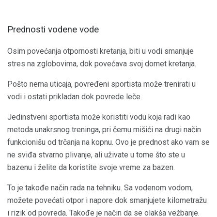
Prednosti vodene vode
Osim povećanja otpornosti kretanja, biti u vodi smanjuje
stres na zglobovima, dok povećava svoj domet kretanja.
Pošto nema uticaja, povređeni sportista može trenirati u
vodi i ostati prikladan dok povrede leče.
Jedinstveni sportista može koristiti vodu koja radi kao
metoda unakrsnog treninga, pri čemu mišići na drugi način
funkcionišu od trčanja na kopnu. Ovo je prednost ako vam se
ne sviđa stvarno plivanje, ali uživate u tome što ste u
bazenu i želite da koristite svoje vreme za bazen.
To je takođe način rada na tehniku. Sa vodenom vodom,
možete povećati otpor i napore dok smanjujete kilometražu
i rizik od povreda. Takođe je način da se olakša vežbanje.