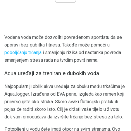
Vodena voda može dozvoliti povređenom sportistu da se
oporavi bez gubitka fitnesa. Takođe može pomoći u
poboljšanju trčanja
i smanjenju rizika od nastanka povreda
smanjenjem stresa rada na tvrdim površinama.
Aqua uređaji za treniranje dubokih voda
Najpopularniji oblik akva uređaja za obuku među trkačima je
AquaJogger. Izrađena od EVA pene, izgleda kao remen koji
pričvršćujete oko struka. Skoro svaki flotacijski prsluk ili
pojas će raditi skoro isto. Cilj je držati vaše tijelo u životu
dok vam omogućava da izvršite trčanje bez stresa za telo.
Potopljeni u vodu ćete imati otpor na svim stranama. Ovo