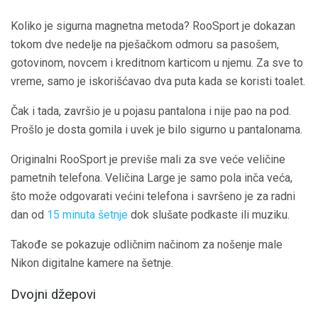
Koliko je sigurna magnetna metoda? RooSport je dokazan
tokom dve nedelje na pješačkom odmoru sa pasošem,
gotovinom, novcem i kreditnom karticom u njemu. Za sve to
vreme, samo je iskorišćavao dva puta kada se koristi toalet.
Čak i tada, završio je u pojasu pantalona i nije pao na pod.
Prošlo je dosta gomila i uvek je bilo sigurno u pantalonama.
Originalni RooSport je previše mali za sve veće veličine
pametnih telefona. Veličina Large je samo pola inča veća,
što može odgovarati većini telefona i savršeno je za radni
dan od
15 minuta šetnje
dok slušate podkaste ili muziku.
Takođe se pokazuje odličnim načinom za nošenje male
Nikon digitalne kamere na šetnje.
Dvojni džepovi