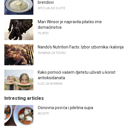
brendovi
SPECIJALNE DIJETE
Mari Winsor je napravila pilates ime
domaćinstva
PILATES
Nando's Nutrition Facts: Izbor izbornika i kalorija
ISHRANA ZA TEŽINU
Kako pomoći vašem djetetu uživati ​​u korist
antioksidanata
DJEČJA ISHRANA
Intresting articles
Osnovna povrća i piletina supa
RECEPTI