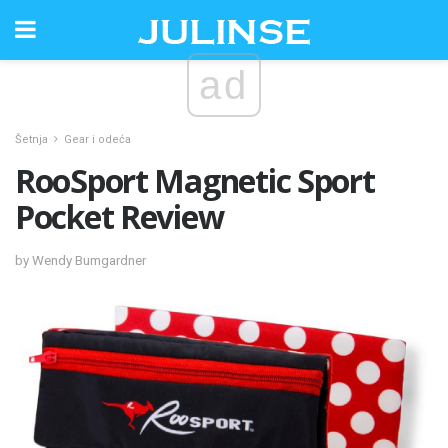
ad
Šetnja
Gear i odeća
RooSport Magnetic Sport
Pocket Review
by Wendy Bumgardner