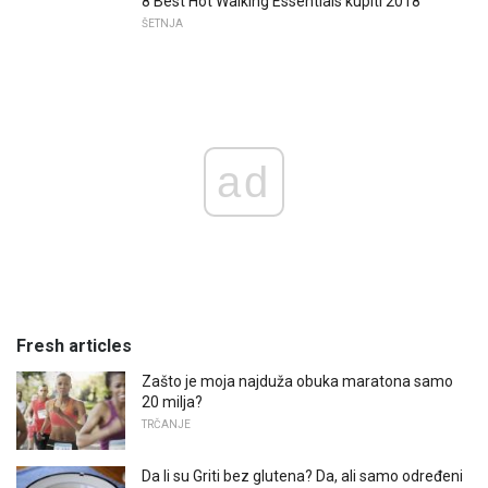
8 Best Hot Walking Essentials kupiti 2018
ŠETNJA
ad
Fresh articles
Zašto je moja najduža obuka maratona samo
20 milja?
TRČANJE
Da li su Griti bez glutena? Da, ali samo određeni