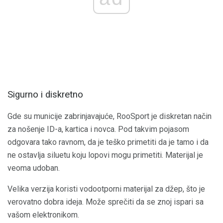
Sigurno i diskretno
Gde su municije zabrinjavajuće, RooSport je diskretan način
za nošenje ID-a, kartica i novca. Pod takvim pojasom
odgovara tako ravnom, da je teško primetiti da je tamo i da
ne ostavlja siluetu koju lopovi mogu primetiti. Materijal je
veoma udoban.
Velika verzija koristi vodootporni materijal za džep, što je
verovatno dobra ideja. Može sprečiti da se znoj ispari sa
vašom elektronikom.