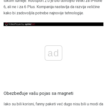
tokom turneje. RooSport 2.0 je bio dovoljno veliki za iPhone
6, ali ne i za 6 Plus. Kompanija nastavlja da razvija veličine
kako bi zadovoljila potrebe najnovije tehnologije.
ad
Obezbeđuje vašu pojas sa magneti
Iako su bili korisni, fanny paketi već dugo nisu bili u modi da