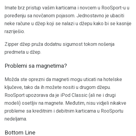
Imate brz pristup vašim karticama i novcem u RooSport-u u
poređenju sa novčanom pojasom. Jednostavno je ubaciti
neke račune u džep koji se nalazi u džepu kako bi se kasnije
razriješio.
Zipper džep pruža dodatnu sigurnost tokom nošenja
predmeta u džep.
Problemi sa magnetima?
Možda ste oprezni da magneti mogu uticati na hotelske
ključeve, tako da ih možete nositi u drugom džepu.
RooSport upozorava da je iPod Classic (ali ne i drugi
modeli) osetljiv na magnete. Međutim, nisu vidjeli nikakve
probleme sa kreditnim i debitnim karticama u RooSportu
nedeljama.
Bottom Line