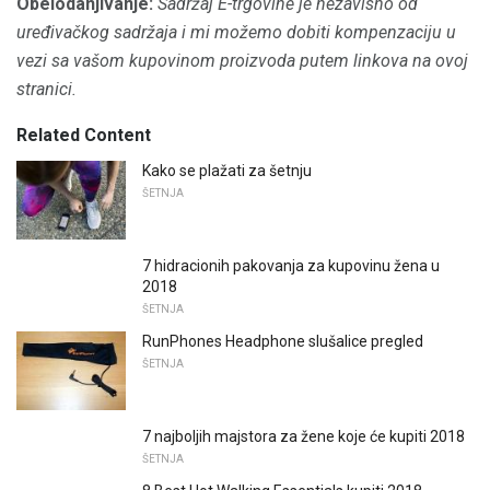
Obelodanjivanje:
Sadržaj E-trgovine je nezavisno od
uređivačkog sadržaja i mi možemo dobiti kompenzaciju u
vezi sa vašom kupovinom proizvoda putem linkova na ovoj
stranici.
Related Content
Kako se plažati za šetnju
ŠETNJA
7 hidracionih pakovanja za kupovinu žena u
2018
ŠETNJA
RunPhones Headphone slušalice pregled
ŠETNJA
7 najboljih majstora za žene koje će kupiti 2018
ŠETNJA