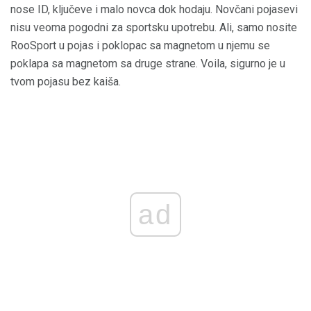
nose ID, ključeve i malo novca dok hodaju. Novčani pojasevi
nisu veoma pogodni za sportsku upotrebu. Ali, samo nosite
RooSport u pojas i poklopac sa magnetom u njemu se
poklapa sa magnetom sa druge strane. Voila, sigurno je u
tvom pojasu bez kaiša.
ad