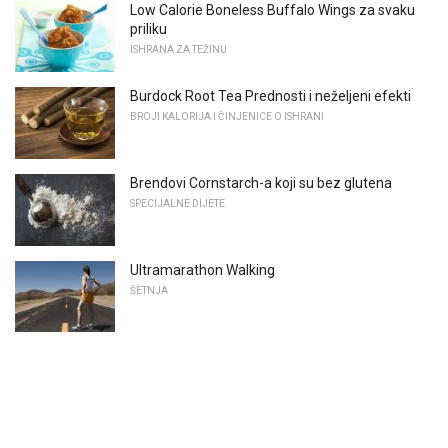
Low Calorie Boneless Buffalo Wings za svaku
priliku
ISHRANA ZA TEŽINU
Burdock Root Tea Prednosti i neželjeni efekti
BROJI KALORIJA I ČINJENICE O ISHRANI
Brendovi Cornstarch-a koji su bez glutena
SPECIJALNE DIJETE
Ultramarathon Walking
ŠETNJA