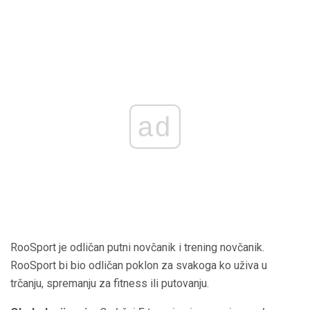
ad
RooSport je odličan putni novčanik i trening novčanik.
RooSport bi bio odličan poklon za svakoga ko uživa u
trčanju, spremanju za fitness ili putovanju.