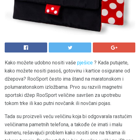
Kako možete udobno nositi vaše
pješice
? Kada putujete,
kako možete nositi pasoš, gotovinu i kartice osigurane od
džepova? RooSport često ima štand na maratonskom i
polumaratonskom izložbama. Prvo su razvili magnetni
sportski džep RooSport veličine savršen za upotrebu
tokom trke ili kao putni novčanik ili novčani pojas.
Tada su proizveli veću veličinu koja bi odgovarala rastućim
veličinama pametnih telefona, a takođe će imati i malu
kameru, rešavajući problem kako nositi one na trkama ili