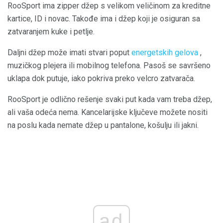
RooSport ima zipper džep s velikom veličinom za kreditne
kartice, ID i novac. Takođe ima i džep koji je osiguran sa
zatvaranjem kuke i petlje.
Daljni džep može imati stvari poput
energetskih gelova
,
muzičkog plejera ili mobilnog telefona. Pasoš se savršeno
uklapa dok putuje, iako pokriva preko velcro zatvarača.
RooSport je odlično rešenje svaki put kada vam treba džep,
ali vaša odeća nema. Kancelarijske ključeve možete nositi
na poslu kada nemate džep u pantalone, košulju ili jakni.
ad