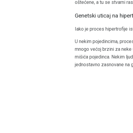
oštećene, a tu se stvarni ras
Genetski uticaj na hipert
Iako je proces hipertrofije i
U nekim pojedincima, proces
mnogo većoj brzini za neke 
mišića pojedinca. Nekim lju
jednostavno zasnovane na g