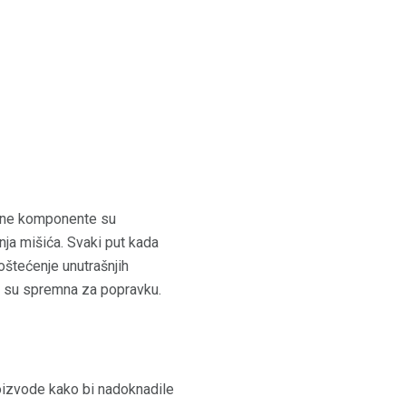
dne komponente su
nja mišića. Svaki put kada
oštećenje unutrašnjih
na su spremna za popravku.
roizvode kako bi nadoknadile