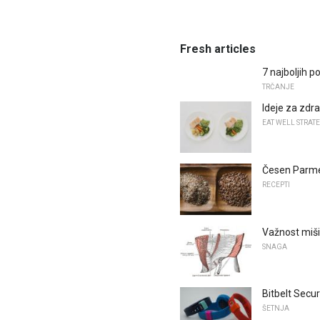
Fresh articles
7 najboljih 
TRČANJE
Ideje za zdra
EAT WELL STRAT
Česen Parme
RECEPTI
Važnost miši
SNAGA
Bitbelt Secu
ŠETNJA