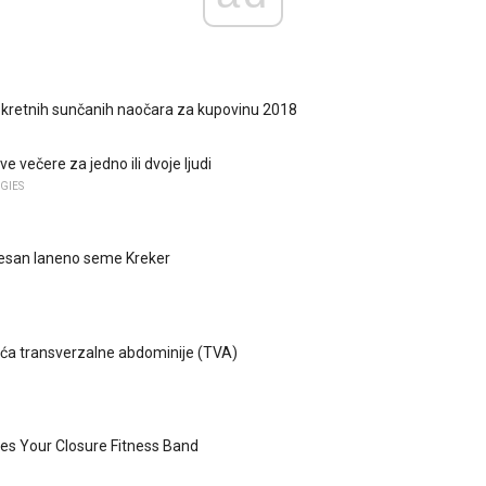
pokretnih sunčanih naočara za kupovinu 2018
ve večere za jedno ili dvoje ljudi
EGIES
san laneno seme Kreker
ća transverzalne abdominije (TVA)
res Your Closure Fitness Band