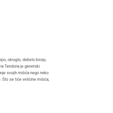
lepo, okruglo, debelo bicep,
ina Tendona je genetski
anje svojih mišića nego neko
 Što se tiče veličine mišića,