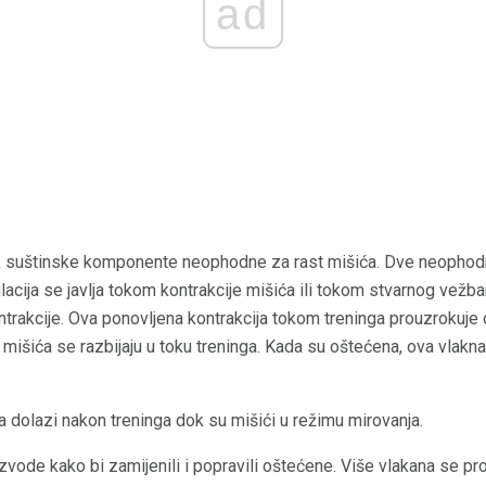
ad
e, suštinske komponente neophodne za rast mišića. Dve neopho
ulacija se javlja tokom kontrakcije mišića ili tokom stvarnog vežba
ntrakcije. Ova ponovljena kontrakcija tokom treninga prouzrokuje 
 mišića se razbijaju u toku treninga. Kada su oštećena, ova vlak
a dolazi nakon treninga dok su mišići u režimu mirovanja.
zvode kako bi zamijenili i popravili oštećene. Više vlakana se p