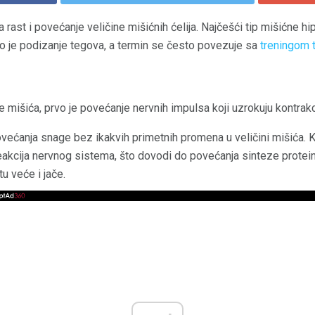
a rast i povećanje veličine mišićnih ćelija. Najčešći tip mišićne hip
o je podizanje tegova, a termin se često povezuje sa
treningom 
išića, prvo je povećanje nervnih impulsa koji uzrokuju kontrakci
ećanja snage bez ikakvih primetnih promena u veličini mišića. K
 reakcija nervnog sistema, što dovodi do povećanja sinteze prote
tu veće i jače.