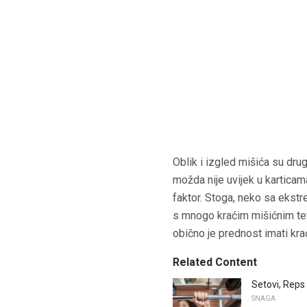
Oblik i izgled mišića su drug
možda nije uvijek u kartica
faktor. Stoga, neko sa ekst
s mnogo kraćim mišićnim teti
obično je prednost imati kra
Related Content
Setovi, Reps 
SNAGA