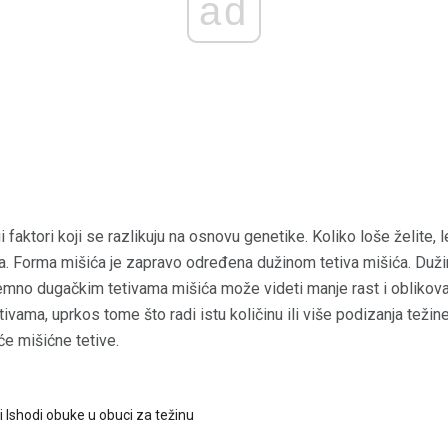
ad
i faktori koji se razlikuju na osnovu genetike. Koliko loše želite, 
ma. Forma mišića je zapravo određena dužinom tetiva mišića. Duž
remno dugačkim tetivama mišića može videti manje rast i oblikov
vama, uprkos tome što radi istu količinu ili više podizanja težine.
će mišićne tetive.
i Ishodi obuke u obuci za težinu