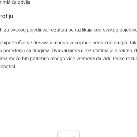
t mišića odvija.
rofiju
sti za svakog pojedinca, rezultati se razlikuju kod svakog pojedinc
 hipertrofije se dešava u mnogo većoj meri nego kod drugih. Ta
u poređenju sa drugima. Ova varijansa u rezultatima je direktno 
dima može biti potrebno mnogo više vremena da vide teške rezulta
enetici.