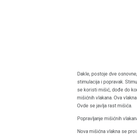
Dakle, postoje dve osnovn
stimulacija i popravak. Stim
se koristi mišić, dođe do ko
mišićnih vlakana. Ova vlakna
Ovde se javlja rast mišića.
Popravljanje mišićnih vlakan
Nova mišićna vlakna se proi