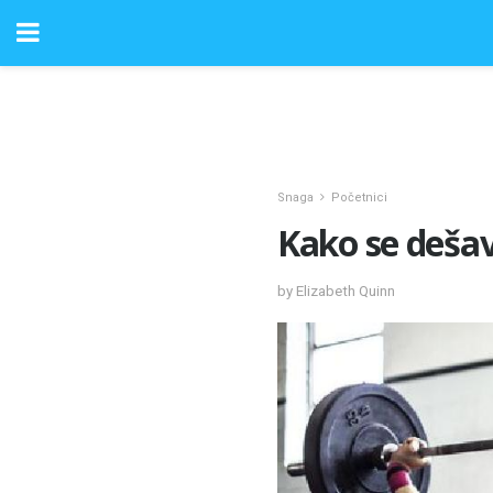
Snaga
Početnici
Kako se dešav
by Elizabeth Quinn