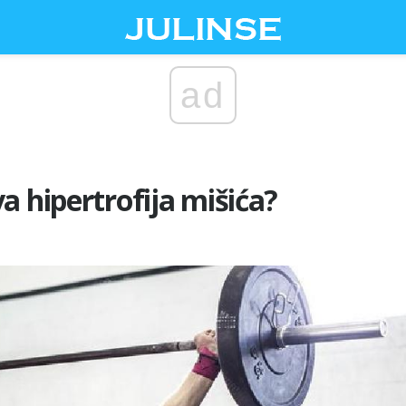
ad
a hipertrofija mišića?