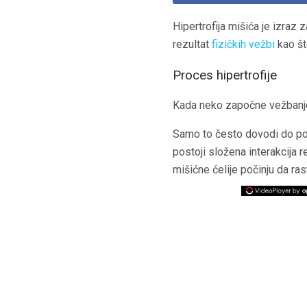
Hipertrofija mišića je izraz z
rezultat
fizičkih vežbi
kao št
Proces hipertrofije
Kada neko započne vežbanje m
Samo to često dovodi do pov
postoji složena interakcija
mišićne ćelije počinju da ras