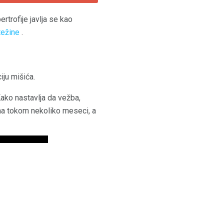
ertrofije javlja se kao
težine
.
ju mišića.
ako nastavlja da vežba,
ina tokom nekoliko meseci, a