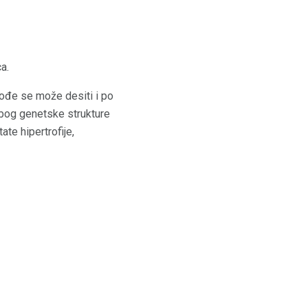
a.
kođe se može desiti i po
zbog genetske strukture
te hipertrofije,