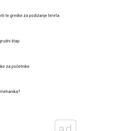
iti te greške za podizanje tereta
grudni štap
ke za početnike
iomehanika?
ad