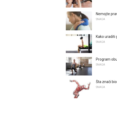
Nemojte prav
SNAGA
Kako uraditi 
SNAGA
Program obu
SNAGA
Šta znači b
SNAGA