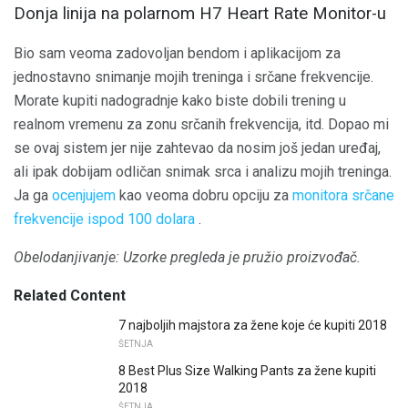
Donja linija na polarnom H7 Heart Rate Monitor-u
Bio sam veoma zadovoljan bendom i aplikacijom za
jednostavno snimanje mojih treninga i srčane frekvencije.
Morate kupiti nadogradnje kako biste dobili trening u
realnom vremenu za zonu srčanih frekvencija, itd. Dopao mi
se ovaj sistem jer nije zahtevao da nosim još jedan uređaj,
ali ipak dobijam odličan snimak srca i analizu mojih treninga.
Ja ga
ocenjujem
kao veoma dobru opciju za
monitora srčane
frekvencije ispod 100 dolara
.
Obelodanjivanje: Uzorke pregleda je pružio proizvođač.
Related Content
7 najboljih majstora za žene koje će kupiti 2018
ŠETNJA
8 Best Plus Size Walking Pants za žene kupiti
2018
ŠETNJA