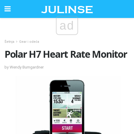
ad
Šetnja
Gear i odeća
Polar H7 Heart Rate Monitor
by Wendy Bumgardner