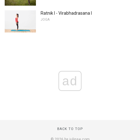
Ratnik I - Virabhadrasana I
JOGA
ad
BACK TO TOP
© 2026 bs.julinse.com