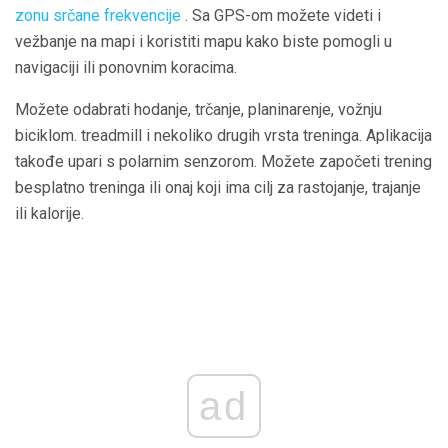
zonu srčane frekvencije
. Sa GPS-om možete videti i
vežbanje na mapi i koristiti mapu kako biste pomogli u
navigaciji ili ponovnim koracima.
Možete odabrati hodanje, trčanje, planinarenje, vožnju
biciklom. treadmill i nekoliko drugih vrsta treninga. Aplikacija
takođe upari s polarnim senzorom. Možete započeti trening
besplatno treninga ili onaj koji ima cilj za rastojanje, trajanje
ili kalorije.
ad