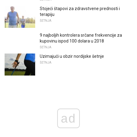
Stojeći štapovi za zdravstvene prednosti i
terapiju
ŠETNJA
9 najboljih kontrolera srčane frekvencije za
kupovinu ispod 100 dolara u 2018
ŠETNJA
Uzimajući u obzir nordijske šetnje
ŠETNJA
ad