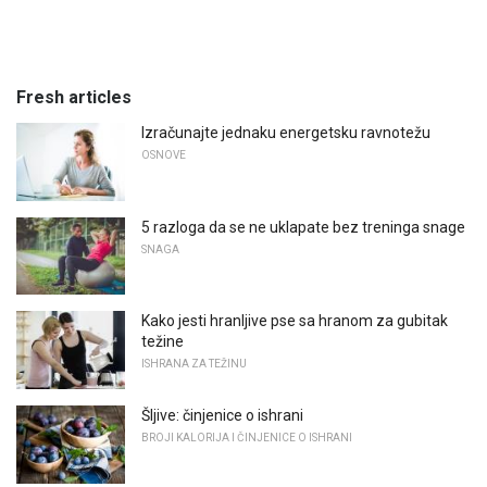
Fresh articles
Izračunajte jednaku energetsku ravnotežu
OSNOVE
5 razloga da se ne uklapate bez treninga snage
SNAGA
Kako jesti hranljive pse sa hranom za gubitak
težine
ISHRANA ZA TEŽINU
Šljive: činjenice o ishrani
BROJI KALORIJA I ČINJENICE O ISHRANI