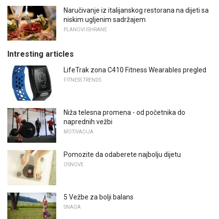
Naručivanje iz italijanskog restorana na dijeti sa
niskim ugljenim sadržajem
PLANOVI ISHRANE
Intresting articles
LifeTrak zona C410 Fitness Wearables pregled
FITNESS TRENDS
Niža telesna promena - od početnika do
naprednih vežbi
MOTIVACIJA
Pomozite da odaberete najbolju dijetu
OSNOVE
5 Vežbe za bolji balans
SNAGA