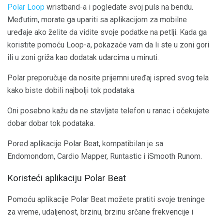
Polar Loop
wristband-a i pogledate svoj puls na bendu.
Međutim, morate ga upariti sa aplikacijom za mobilne
uređaje ako želite da vidite svoje podatke na petlji. Kada ga
koristite pomoću Loop-a, pokazaće vam da li ste u zoni gori
ili u zoni griža kao dodatak udarcima u minuti.
Polar preporučuje da nosite prijemni uređaj ispred svog tela
kako biste dobili najbolji tok podataka.
Oni posebno kažu da ne stavljate telefon u ranac i očekujete
dobar dobar tok podataka.
Pored aplikacije Polar Beat, kompatibilan je sa
Endomondom, Cardio Mapper, Runtastic i iSmooth Runom.
Koristeći aplikaciju Polar Beat
Pomoću aplikacije Polar Beat možete pratiti svoje treninge
za vreme, udaljenost, brzinu, brzinu srčane frekvencije i