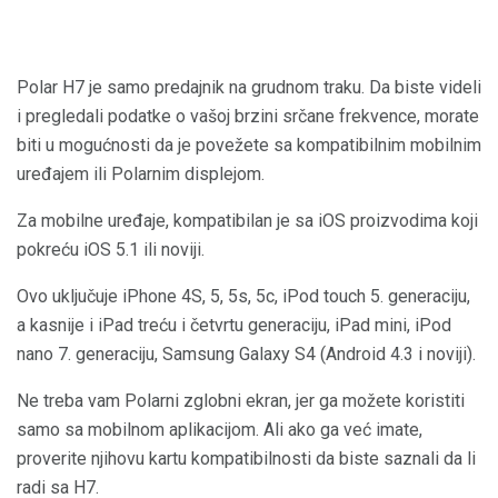
Polar H7 je samo predajnik na grudnom traku. Da biste videli
i pregledali podatke o vašoj brzini srčane frekvence, morate
biti u mogućnosti da je povežete sa kompatibilnim mobilnim
uređajem ili Polarnim displejom.
Za mobilne uređaje, kompatibilan je sa iOS proizvodima koji
pokreću iOS 5.1 ili noviji.
Ovo uključuje iPhone 4S, 5, 5s, 5c, iPod touch 5. generaciju,
a kasnije i iPad treću i četvrtu generaciju, iPad mini, iPod
nano 7. generaciju, Samsung Galaxy S4 (Android 4.3 i noviji).
Ne treba vam Polarni zglobni ekran, jer ga možete koristiti
samo sa mobilnom aplikacijom. Ali ako ga već imate,
proverite njihovu kartu kompatibilnosti da biste saznali da li
radi sa H7.