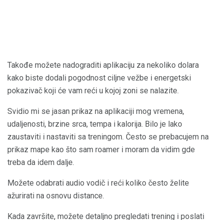
Takođe možete nadograditi aplikaciju za nekoliko dolara
kako biste dodali pogodnost ciljne vežbe i energetski
pokazivač koji će vam reći u kojoj zoni se nalazite.
Svidio mi se jasan prikaz na aplikaciji mog vremena,
udaljenosti, brzine srca, tempa i kalorija. Bilo je lako
zaustaviti i nastaviti sa treningom. Često se prebacujem na
prikaz mape kao što sam roamer i moram da vidim gde
treba da idem dalje.
Možete odabrati audio vodič i reći koliko često želite
ažurirati na osnovu distance.
Kada završite, možete detaljno pregledati trening i poslati