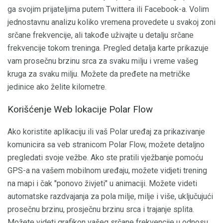
ga svojim prijateljima putem Twittera ili Facebook-a. Volim
jednostavnu analizu koliko vremena provedete u svakoj zoni
srčane frekvencije, ali takođe uživajte u detalju srčane
frekvencije tokom treninga. Pregled detalja karte prikazuje
vam prosečnu brzinu srca za svaku milju i vreme vašeg
kruga za svaku milju. Možete da pređete na metričke
jedinice ako želite kilometre.
Korišćenje Web lokacije Polar Flow
Ako koristite aplikaciju ili vaš Polar uređaj za prikazivanje
komunicira sa veb stranicom Polar Flow, možete detaljno
pregledati svoje vežbe. Ako ste pratili vježbanje pomoću
GPS-a na vašem mobilnom uređaju, možete vidjeti trening
na mapi i čak "ponovo živjeti" u animaciji. Možete videti
automatske razdvajanja za pola milje, milje i više, uključujući
prosečnu brzinu, prosječnu brzinu srca i trajanje splita.
Možete videti grafikon vašeg srčane frekvencije u odnosu