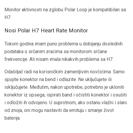
Monitor aktivnosti na zglobu Polar Loop je kompatibilan sa
H7.
Nosi Polar H7 Heart Rate Monitor
Tokom godina imam puno problema u dobijanju doslednih
podataka o srčanim zracima sa monitorom srčane
frekvencije. Ali nisam imala nikakvih problema sa H7.
Odašiljač radi na korisničkim zamenljivim novčićima. Samo
spojite konektor na bend i odlazite. Ne uključujete ili
isključujete. Međutim, nakon upotrebe, potrebno je ukloniti
konektor iz opsega, ispirati band i očistiti konektor i osušiti
i odložiti ih odvojeno. U suprotnom, ako ostanu vlažni i slani
od znoja, oni mogu nastaviti da emituju i smanje život
baterija.