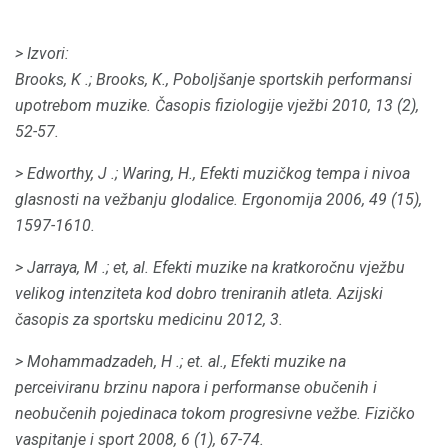
> Izvori:
Brooks, K .;
Brooks, K., Poboljšanje sportskih performansi
upotrebom muzike.
Časopis fiziologije vježbi
2010, 13 (2),
52-57.
> Edworthy, J .;
Waring, H., Efekti muzičkog tempa i nivoa
glasnosti na vežbanju glodalice.
Ergonomija
2006, 49 (15),
1597-1610.
> Jarraya, M .;
et, al.
Efekti muzike na kratkoročnu vježbu
velikog intenziteta kod dobro treniranih atleta.
Azijski
časopis za sportsku medicinu
2012, 3.
> Mohammadzadeh, H .;
et.
al., Efekti muzike na
perceiviranu brzinu napora i performanse obučenih i
neobučenih pojedinaca tokom progresivne vežbe.
Fizičko
vaspitanje i sport
2008, 6 (1), 67-74.