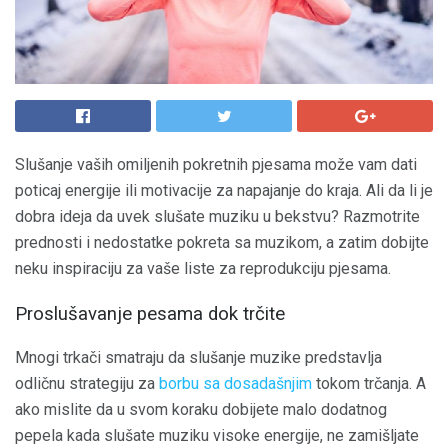
Slušanje vaših omiljenih pokretnih pjesama može vam dati
poticaj energije ili motivacije za napajanje do kraja. Ali da li je
dobra ideja da uvek slušate muziku u bekstvu? Razmotrite
prednosti i nedostatke pokreta sa muzikom, a zatim dobijte
neku inspiraciju za vaše liste za reprodukciju pjesama.
Proslušavanje pesama dok trčite
Mnogi trkači smatraju da slušanje muzike predstavlja
odličnu strategiju za
borbu sa dosadašnjim
tokom trčanja. A
ako mislite da u svom koraku dobijete malo dodatnog
pepela kada slušate muziku visoke energije, ne zamišljate