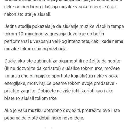
neke od prednosti slušanja muzike visoke energije čak i
nakon što ste je slušali.
Jedna studija pokazala je da slušanje muzike visokih tempa
tokom 10-minutnog zagrevanja dovelo je do boljih
performansi u vežbanju velikog intenziteta, čak i kada nema
muzike tokom samog vežbanja.
Dakle, ako ste zabrinuti za sigurnost ili ne želite da nosite
(ili ne dozvolite da koristite) slušalice tokom trke, možete
imitiraju one olimpijske sportiste koji slušaju neke visoke
energijske, motivirajuće pesme tokom svoje predstave -
prijatite zagrijte. Dobićete najviše istih koristi kao i ako
biste to slušali tokom trke.
Ako je vašu muziku potrebno osvježiti, pretražite ove liste
pesama da biste dobili neke nove ideje.