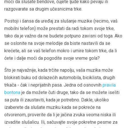
moći da slušate bendove, čujete ljude kako pevaju ili
razgovarate sa drugim učesnicima trke.
Postoji i šansa da uređaj za slušanje muzike (recimo, vaš
mobilni telefon) može prestati da radi tokom svoje trke,
tako da je važno da ne budete potpuno zavisni od toga. Ako
se oslonite na svoje melodije da biste nastavili da se
krećete, ali se vaš telefon mokro i umire tokom trke, da li
ćete i dalje moći da pogodite svoje vreme gola?
Što je najvažnije, kada trčite napolju, vaša muzika može
blokirati buku od dolazećih automobila, biciklista, drugih
trkača - čak i neprijatnih pasa. Jedna od osnovnih
pravila
bontona
je da možete čuti druge, tako da se možete iseliti
sa puta ili zaustaviti, kada je potrebno. Dakle, ukoliko
izaberete da slušate muziku kada se pokreće na
otvorenom, proverite da li je jačina zvuka veoma niska ili
izvadite slušalicu. Ili, sačuvajte svoje pokretne pesme za