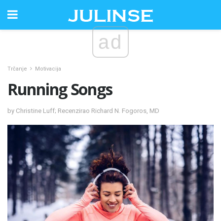
ad
Trčanje
Motivacija
Running Songs
by Christine Luff; Recenzirao Richard N. Fogoros, MD