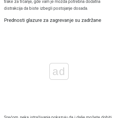
trake za trčanje, gde vam je možda potrebna dodatna
distrakcija da biste izbegli postojanje dosada.
Prednosti glazure za zagrevanje su zadržane
ad
Srećom, neka istraživanja pokazuju da i dalje možete dobiti