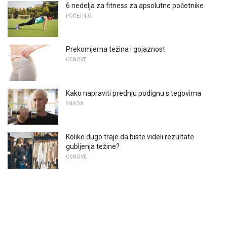
6 nedelja za fitness za apsolutne početnike
POČETNICI
Prekomjerna težina i gojaznost
OSNOVE
Kako napraviti prednju podignu s tegovima
SNAGA
Koliko dugo traje da biste videli rezultate
gubljenja težine?
OSNOVE