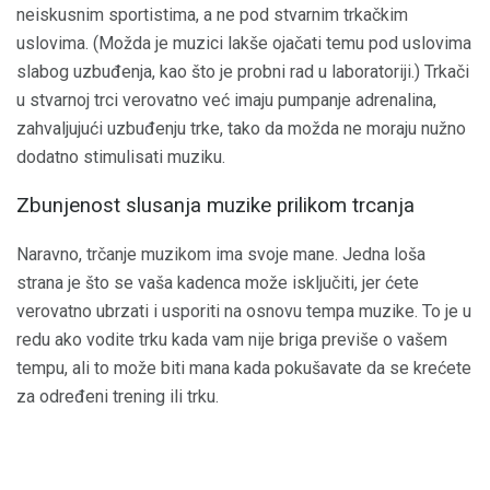
neiskusnim sportistima, a ne pod stvarnim trkačkim
uslovima. (Možda je muzici lakše ojačati temu pod uslovima
slabog uzbuđenja, kao što je probni rad u laboratoriji.) Trkači
u stvarnoj trci verovatno već imaju pumpanje adrenalina,
zahvaljujući uzbuđenju trke, tako da možda ne moraju nužno
dodatno stimulisati muziku.
Zbunjenost slusanja muzike prilikom trcanja
Naravno, trčanje muzikom ima svoje mane. Jedna loša
strana je što se vaša kadenca može isključiti, jer ćete
verovatno ubrzati i usporiti na osnovu tempa muzike. To je u
redu ako vodite trku kada vam nije briga previše o vašem
tempu, ali to može biti mana kada pokušavate da se krećete
za određeni trening ili trku.