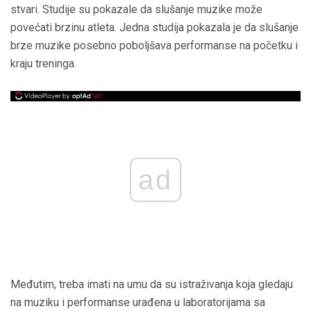
stvari. Studije su pokazale da slušanje muzike može
povećati brzinu atleta. Jedna studija pokazala je da slušanje
brze muzike posebno poboljšava performanse na početku i
kraju treninga.
ad
Međutim, treba imati na umu da su istraživanja koja gledaju
na muziku i performanse urađena u laboratorijama sa