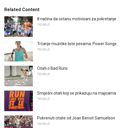
Related Content
8 načina da ostanu motivisani za pokretanje
TRČANJE
Trčanje muzičke liste pesama: Power Songs
TRČANJE
Citati o Bad Runs
TRČANJE
Smiješni citati koji se prikazuju na majicama
TRČANJE
Pokrenuti citate od Joan Benoit Samuelson
TRČANJE