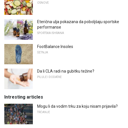
OSNOVE
Eterična ulja pokazana da poboljšaju sportske
performanse
SPORTSKA ISHRANA
FootBalance Insoles
ŠETNJA
Da li CLA radi na gubitku težine?
PILULE I DODATKE
Intresting articles
Mogu li da vodim trku za koju nisam prijavila?
TRČANJE