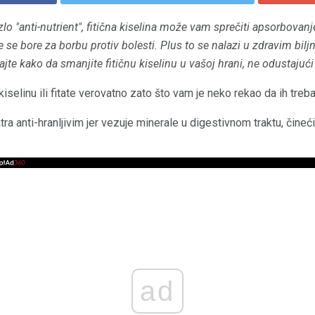
"anti-nutrient", fitična kiselina može vam sprečiti apsorbovanje
 se bore za borbu protiv bolesti.
Plus to se nalazi u zdravim bi
jte kako da smanjite fitičnu kiselinu u vašoj hrani, ne odustajući
 kiselinu ili fitate verovatno zato što vam je neko rekao da ih treb
a anti-hranljivim jer vezuje minerale u digestivnom traktu, čine
ad