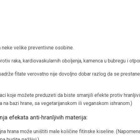
ma neke velike preventivne osobine.
rotiv raka, kardiovaskularnih oboljenja, kamenca u bubregu i otpor
a sadrže fitate verovatno nije dovoljno dobar razlog da se prestan
aci koje možete preduzeti da biste smanjili efekte protiv hranljiv
a na bazi hrane, sa vegetarijanskom ili veganskom ishranom.)
ja efekata anti-hranljivih materija:
jna hrana može uništiti male količine fitinske kiseline. (Napome
 pa budite pažljivi.)