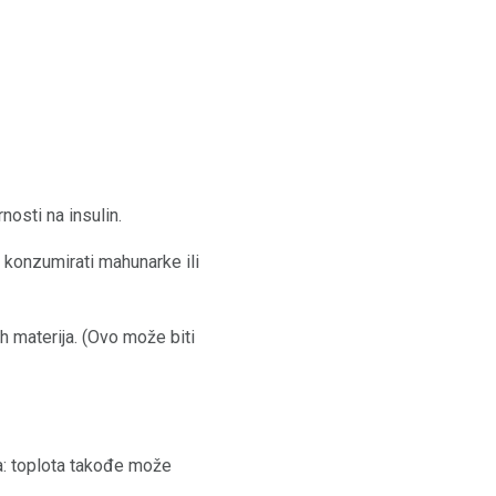
nosti na insulin.
e konzumirati mahunarke ili
ih materija. (Ovo može biti
na: toplota takođe može