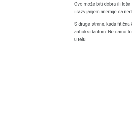
Ovo može biti dobra ili loša
i razvijanjem anemije sa n
S druge strane, kada fitična
antioksidantom. Ne samo to,
u telu