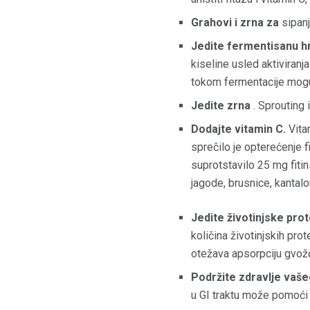
Grahovi i zrna za
sipanj
Jedite fermentisanu h
kiseline usled aktiviranj
tokom fermentacije mogu
Jedite zrna
. Sprouting i
Dodajte vitamin C.
Vitam
sprečilo je opterećenje f
suprotstavilo 25 mg fitin
jagode, brusnice, kantalou
Jedite životinjske prot
količina životinjskih pro
otežava apsorpciju gvožđ
Podržite zdravlje vaše
u GI traktu može pomoći