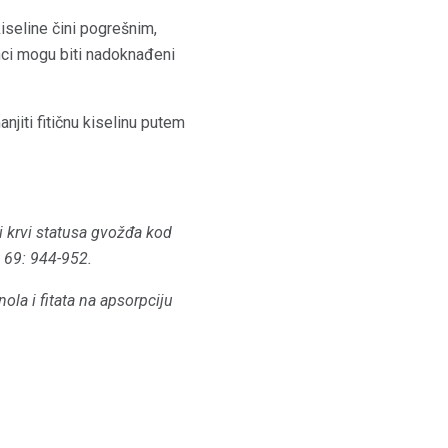
kiseline čini pogrešnim,
anci mogu biti nadoknađeni
anjiti fitičnu kiselinu putem
i krvi statusa gvožđa kod
 69: 944-952.
nola i fitata na apsorpciju