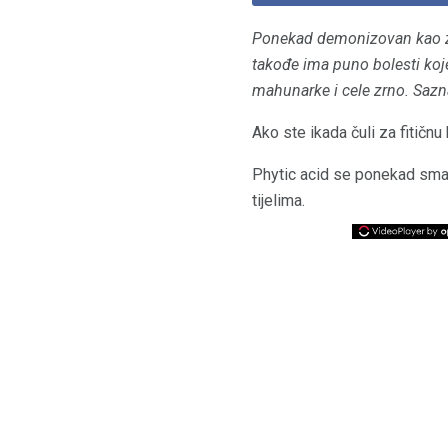
Ponekad demonizovan kao zlo 
takođe ima puno bolesti koje
mahunarke i cele zrno.
Sazna
Ako ste ikada čuli za fitičnu
Phytic acid se ponekad smatr
tijelima.