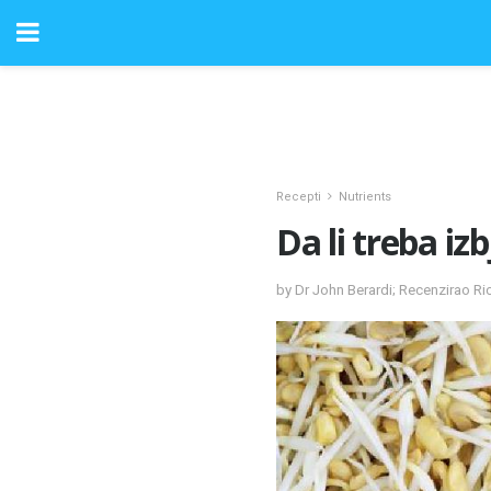
Recepti
Nutrients
Da li treba izb
by Dr John Berardi; Recenzirao R