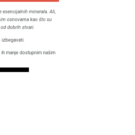
 esencijalnih minerala.
Ali,
ljnim osnovama kao što su
 od dobrih stvari.
a izbegavati.
ći ih manje dostupnim našim