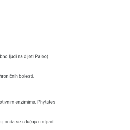
bno ljudi na dijeti Paleo)
roničnih bolesti.
gestivnim enzimima. Phytates
, onda se izlučuju u otpad.