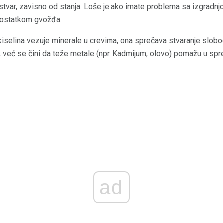
 stvar, zavisno od stanja. Loše je ako imate problema sa izgradn
edostatkom gvožđa.
 kiselina vezuje minerale u crevima, ona sprečava stvaranje slobod
 već se čini da teže metale (npr. Kadmijum, olovo) pomažu u spr
ad