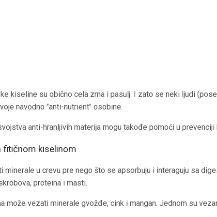
ke kiseline su obično cela zrna i pasulj. I zato se neki ljudi (pose
voje navodno "anti-nutrient" osobine.
ojstva anti-hranljivih materija mogu takođe pomoći u prevenciji h
a fitičnom kiselinom
ti minerale u crevu pre nego što se apsorbuju i interaguju sa di
skrobova, proteina i masti.
ina može vezati minerale gvožđe, cink i mangan. Jednom su vezani