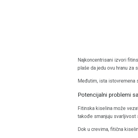
Najkoncentrisani izvori fitins
plaše da jedu ovu hranu za s
Međutim, ista istovremena sv
Potencijalni problemi s
Fitinska kiselina može veza
takođe smanjuju svarljivost 
Dok u crevima, fitična kisel