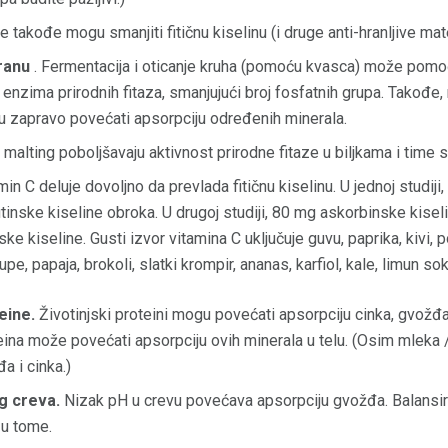
e takođe mogu smanjiti fitičnu kiselinu (i druge anti-hranljive mate
ranu
. Fermentacija i oticanje kruha (pomoću kvasca) može pomoći
a enzima prirodnih fitaza, smanjujući broj fosfatnih grupa. Takođe,
 zapravo povećati apsorpciju određenih minerala.
 malting poboljšavaju aktivnost prirodne fitaze u biljkama i time sm
in C deluje dovoljno da prevlada fitičnu kiselinu. U jednoj studij
itinske kiseline obroka. U drugoj studiji, 80 mg askorbinske kiseli
ske kiseline. Gusti izvor vitamina C uključuje guvu, paprika, kivi, 
pe, papaja, brokoli, slatki krompir, ananas, karfiol, kale, limun sok
eine.
Životinjski proteini mogu povećati apsorpciju cinka, gvožđa
teina može povećati apsorpciju ovih minerala u telu. (Osim mleka 
a i cinka.)
g creva.
Nizak pH u crevu povećava apsorpciju gvožđa. Balansira
 u tome.