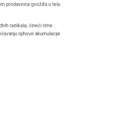
jom prodavnica gvožđa u telu
nih radikala, čineći time
ečavanju njihove akumulacije