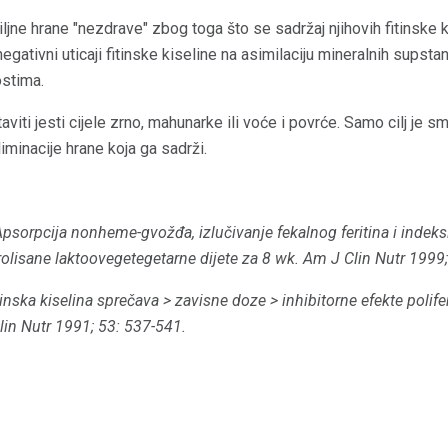
biljne hrane "nezdrave" zbog toga što se sadržaj njihovih fitinske 
egativni uticaji fitinske kiseline na asimilaciju mineralnih supst
stima.
viti jesti cijele zrno, mahunarke ili voće i povrće. Samo cilj je sm
minacije hrane koja ga sadrži.
psorpcija nonheme-gvožđa, izlučivanje fekalnog feritina i indeks
olisane laktoovegetegetarne dijete za 8 wk.
Am J Clin Nutr 1999;
inska kiselina sprečava
> zavisne doze
> inhibitorne efekte polife
in Nutr 1991; 53: 537-541.