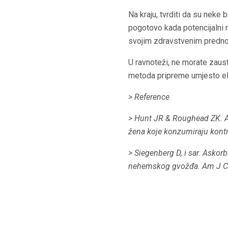
Na kraju, tvrditi da su neke 
pogotovo kada potencijalni n
svojim zdravstvenim predno
U ravnoteži, ne morate zausta
metoda pripreme umjesto eli
> Reference
> Hunt JR & Roughead ZK.
A
žena koje konzumiraju kontr
> Siegenberg D, i sar.
Askorb
nehemskog gvožđa.
Am J Cl