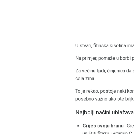
U stvari, fitinska kiselina i
Na primjer, pomaže u borbi p
Za većinu ljudi, činjenica d
cela zrna.
To je rekao, postoje neki kor
posebno važno ako ste biljk
Najbolji načini ublažavan
Grijes svoju hranu
. Gre
uništiti fitazu i vitamin C,