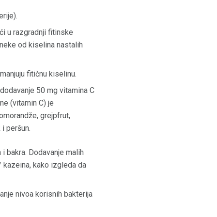
rije).
 u razgradnji fitinske
 neke od kiselina nastalih
anjuju fitičnu kiselinu.
i, dodavanje 50 mg vitamina C
ne (vitamin C) je
pomorandže, grejpfrut,
 i peršun.
 i bakra. Dodavanje malih
/ kazeina, kako izgleda da
nje nivoa korisnih bakterija