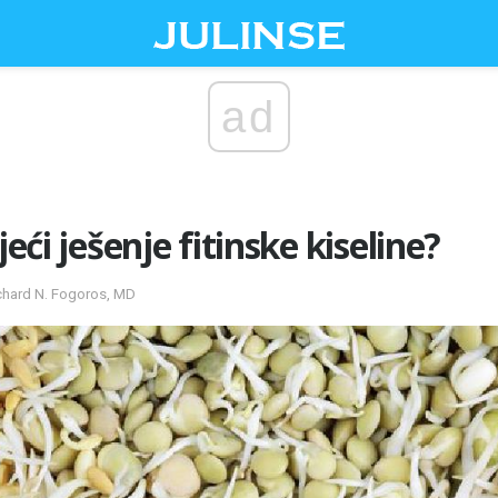
ad
jeći ješenje fitinske kiseline?
ichard N. Fogoros, MD