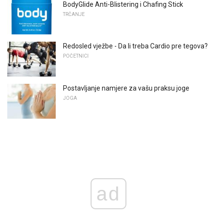
BodyGlide Anti-Blistering i Chafing Stick
TRČANJE
Redosled vježbe - Da li treba Cardio pre tegova?
POČETNICI
Postavljanje namjere za vašu praksu joge
JOGA
ad