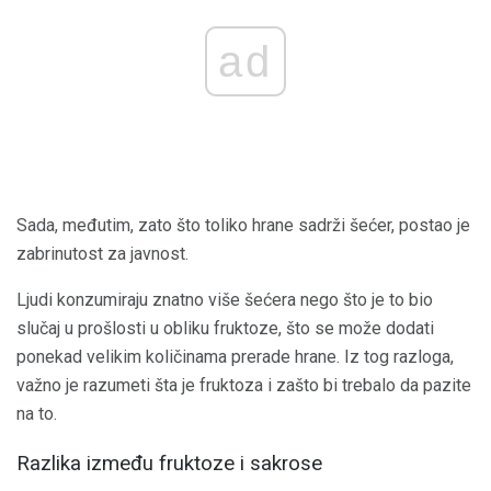
ad
Sada, međutim, zato što toliko hrane sadrži šećer, postao je
zabrinutost za javnost.
Ljudi konzumiraju znatno više šećera nego što je to bio
slučaj u prošlosti u obliku fruktoze, što se može dodati
ponekad velikim količinama prerade hrane. Iz tog razloga,
važno je razumeti šta je fruktoza i zašto bi trebalo da pazite
na to.
Razlika između fruktoze i sakrose