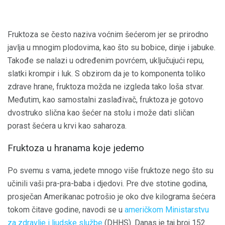
Fruktoza se često naziva voćnim šećerom jer se prirodno
javlja u mnogim plodovima, kao što su bobice, dinje i jabuke.
Takođe se nalazi u određenim povrćem, uključujući repu,
slatki krompir i luk. S obzirom da je to komponenta toliko
zdrave hrane, fruktoza možda ne izgleda tako loša stvar.
Međutim, kao samostalni zaslađivač, fruktoza je gotovo
dvostruko slična kao šećer na stolu i može dati sličan
porast šećera u krvi kao saharoza.
Fruktoza u hranama koje jedemo
Po svemu s vama, jedete mnogo više fruktoze nego što su
učinili vaši pra-pra-baba i djedovi. Pre dve stotine godina,
prosječan Amerikanac potrošio je oko dve kilograma šećera
tokom čitave godine, navodi se u
američkom Ministarstvu
za zdravlje i ljudske službe
(DHHS). Danas je taj broj 152