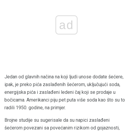
ad
Jedan od glavnih načina na koji ljudi unose dodate šećere,
ipak, je preko pića zaslađenih šećerom, uključujući soda,
energijska pića i zaslađeni ledeni čaj koji se prodaje u
bočicama. Amerikanci piju pet puta više soda kao što su to
radili 1950. godine, na primjer.
Brojne studije su sugerisale da su napici zaslađeni
šećerom povezani sa povećanim rizikom od gojaznosti,