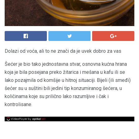
Dolazi od voća, ali to ne znači da je uvek dobro za vas
Šećer je bio tako jednostavna stvar, osnovna kućna hrana
koja je bila posejana preko žitarica i mešana u kafu ili se
lako pozajmila od komšije u hitnoj situaciji. Bijeli (ili smeđi)
šećer su u suštini bili jedini tip konzumiranog šećera, u
količinama koje su prilično lako razumljive i čak i
kontrolisane.