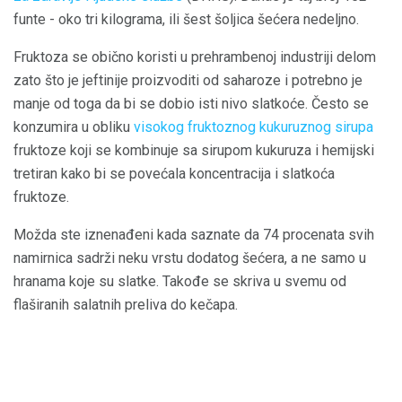
funte - oko tri kilograma, ili šest šoljica šećera nedeljno.
Fruktoza se obično koristi u prehrambenoj industriji delom
zato što je jeftinije proizvoditi od saharoze i potrebno je
manje od toga da bi se dobio isti nivo slatkoće. Često se
konzumira u obliku
visokog fruktoznog kukuruznog sirupa
fruktoze koji se kombinuje sa sirupom kukuruza i hemijski
tretiran kako bi se povećala koncentracija i slatkoća
fruktoze.
Možda ste iznenađeni kada saznate da 74 procenata svih
namirnica sadrži neku vrstu dodatog šećera, a ne samo u
hranama koje su slatke. Takođe se skriva u svemu od
flaširanih salatnih preliva do kečapa.