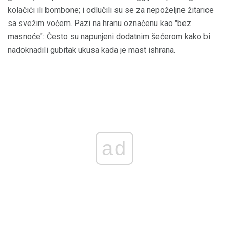
kolačići ili bombone; i odlučili su se za nepoželjne žitarice
sa svežim voćem. Pazi na hranu označenu kao "bez
masnoće": Često su napunjeni dodatnim šećerom kako bi
nadoknadili gubitak ukusa kada je mast ishrana.
ad