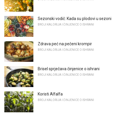
Sezonski vodič: Kada su plodovi u sezoni
BROJI KALORIJA I ČINJENICE O ISHRANI
Zdrava peć na pečeni krompir
BROJI KALORIJA I ČINJENICE O ISHRANI
Brisel sprječava činjenice o ishrani
BROJI KALORIJA I ČINJENICE O ISHRANI
Koristi Alfalfa
BROJI KALORIJA I ČINJENICE O ISHRANI