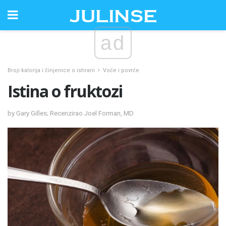
ad
Broji kalorija i činjenice o ishrani
Voće i povrće
Istina o fruktozi
by Gary Gilles; Recenzirao Joel Forman, MD