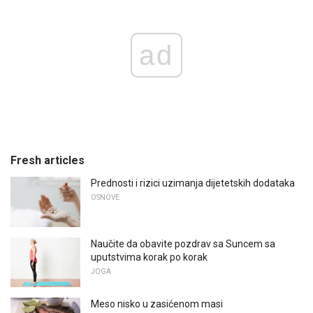
ad
Fresh articles
Prednosti i rizici uzimanja dijetetskih dodataka
OSNOVE
Naučite da obavite pozdrav sa Suncem sa
uputstvima korak po korak
JOGA
Meso nisko u zasićenom masi