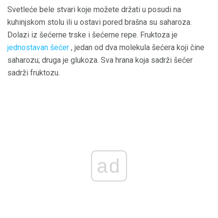
Svetleće bele stvari koje možete držati u posudi na
kuhinjskom stolu ili u ostavi pored brašna su saharoza.
Dolazi iz šećerne trske i šećerne repe. Fruktoza je
jednostavan šećer
, jedan od dva molekula šećera koji čine
saharozu; druga je glukoza. Sva hrana koja sadrži šećer
sadrži fruktozu.
ad