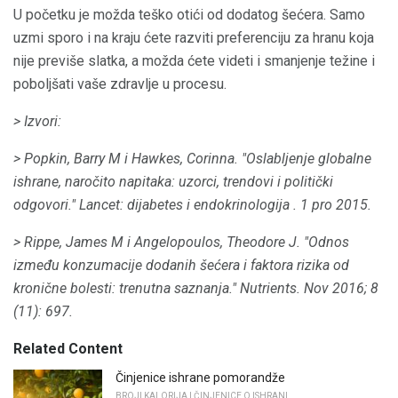
U početku je možda teško otići od dodatog šećera. Samo
uzmi sporo i na kraju ćete razviti preferenciju za hranu koja
nije previše slatka, a možda ćete videti i smanjenje težine i
poboljšati vaše zdravlje u procesu.
> Izvori:
> Popkin, Barry M i Hawkes, Corinna.
"Oslabljenje globalne
ishrane, naročito napitaka: uzorci, trendovi i politički
odgovori."
Lancet: dijabetes i endokrinologija
.
1 pro 2015.
> Rippe, James M i Angelopoulos, Theodore J. "Odnos
između konzumacije dodanih šećera i faktora rizika od
kronične bolesti: trenutna saznanja." Nutrients.
Nov 2016;
8
(11): 697.
Related Content
Činjenice ishrane pomorandže
BROJI KALORIJA I ČINJENICE O ISHRANI