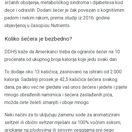
srčanih oboljenja, metaboličkog sindroma i dijabetesa kod
dece i odraslih. Dodani šećer je čak povezan s kognitivnim
padom i nekim rakom, prema studiji iz 2016. godine
objavljenoj u časopisu Nutrients.
Koliko šećera je bezbedno?
DDHS kaže da Amerikanci treba da ograniče šećer na 10
procenata od ukupnog broja kalorija koje jedu svaki dan.
To dodaje oko 13 kašičica, zasnovano na ishrani od 2.000
kalorija. Sadašnji prosek je 42,5 kašičica šećera svakog
dana, pa ako već ne gledate vaš unos šećera i jedete i pijete
mnogo obrađenih namirnica i šećera zaslađenih pića,
možda ćete želeti smanjiti i oboje mnogo.
Neki načini za to uključuju zamenu sode za aromatizirani
seltzer ili obični seltzer mješani sa 100% voćnim sokom;
grickanje na plodovima ili sirovim veggijama pre nego