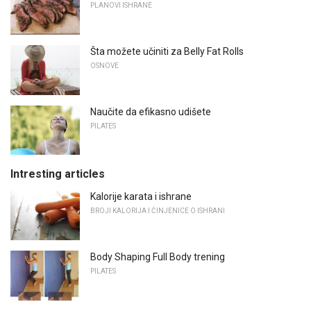
PLANOVI ISHRANE
Šta možete učiniti za Belly Fat Rolls
OSNOVE
Naučite da efikasno udišete
PILATES
Intresting articles
Kalorije karata i ishrane
BROJI KALORIJA I ČINJENICE O ISHRANI
Body Shaping Full Body trening
PILATES