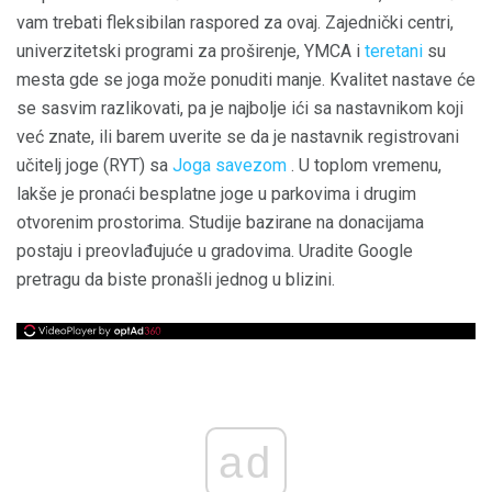
vam trebati fleksibilan raspored za ovaj. Zajednički centri,
univerzitetski programi za proširenje, YMCA i
teretani
su
mesta gde se joga može ponuditi manje. Kvalitet nastave će
se sasvim razlikovati, pa je najbolje ići sa nastavnikom koji
već znate, ili barem uverite se da je nastavnik registrovani
učitelj joge (RYT) sa
Joga savezom
. U toplom vremenu,
lakše je pronaći besplatne joge u parkovima i drugim
otvorenim prostorima. Studije bazirane na donacijama
postaju i preovlađujuće u gradovima. Uradite Google
pretragu da biste pronašli jednog u blizini.
ad