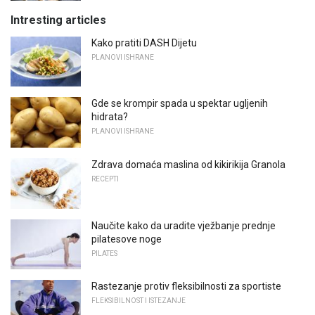
Intresting articles
Kako pratiti DASH Dijetu
PLANOVI ISHRANE
Gde se krompir spada u spektar ugljenih
hidrata?
PLANOVI ISHRANE
Zdrava domaća maslina od kikirikija Granola
RECEPTI
Naučite kako da uradite vježbanje prednje
pilatesove noge
PILATES
Rastezanje protiv fleksibilnosti za sportiste
FLEKSIBILNOST I ISTEZANJE