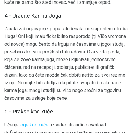
kuće ne samo što štedi novac, već i smanjuje otpad.
4 - Uradite Karma Joga
Zaista zabrinjavajuće, poput studenata i nezaposlenih, treba
i joga! Oni koji imaju fleksibilne rasporede (tj. Više vremena
od novca) mogu često da trguju na časovima u jogoj studiji,
posebno ako su u prošlosti bili redovni. Ova vrsta posla,
koja se zove karma joga, može uključivati ​​jednostavno
čišćenje, rad na recepciji, stolariju, publicitet ili grafički
dizajn, tako da ćete možda čak dobiti nešto za svoj rezime
iz nje. Nemojte biti stidljivi da pitate svoj studio ako rade
karma joga; mnogi studiji su više nego srećni za trgovinu
časovima za usluge koje cene.
5 - Prakse kod kuće
Učenje
joge kod kuće
uz video ili audio download
definitivno je ekonomičnije nego pohađanje časova, iako su