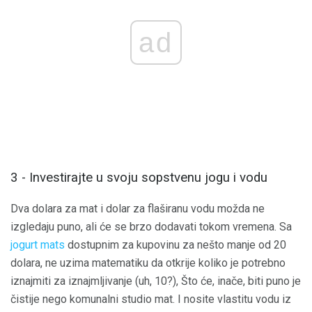
ad
3 - Investirajte u svoju sopstvenu jogu i vodu
Dva dolara za mat i dolar za flaširanu vodu možda ne
izgledaju puno, ali će se brzo dodavati tokom vremena. Sa
jogurt mats
dostupnim za kupovinu za nešto manje od 20
dolara, ne uzima matematiku da otkrije koliko je potrebno
iznajmiti za iznajmljivanje (uh, 10?), Što će, inače, biti puno je
čistije nego komunalni studio mat. I nosite vlastitu vodu iz