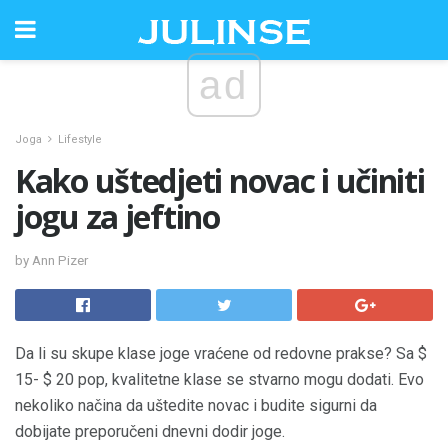
ad
Joga
Lifestyle
Kako uštedjeti novac i učiniti
jogu za jeftino
by Ann Pizer
Da li su skupe klase joge vraćene od redovne prakse? Sa $
15- $ 20 pop, kvalitetne klase se stvarno mogu dodati. Evo
nekoliko načina da uštedite novac i budite sigurni da
dobijate preporučeni dnevni dodir joge.