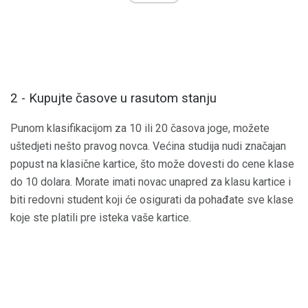
2 - Kupujte časove u rasutom stanju
Punom klasifikacijom za 10 ili 20 časova joge, možete
uštedjeti nešto pravog novca. Većina studija nudi značajan
popust na klasične kartice, što može dovesti do cene klase
do 10 dolara. Morate imati novac unapred za klasu kartice i
biti redovni student koji će osigurati da pohađate sve klase
koje ste platili pre isteka vaše kartice.