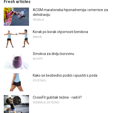
Fresh articles
ACSM maratonska hiponatremija i smernice za
dehidraciju
TRČANJE
Korak po korak otpornosti bendova
SNAGA
Smokva za divlju borovinu
RECEPTI
Kako se bezbedno podići i spustiti s poda
POČETNICI
CrossFit gubitak težine - radi li?
VEŽBANJE ZA TEŽINU