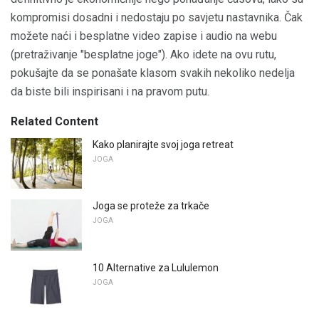
kompromisi dosadni i nedostaju po savjetu nastavnika. Čak
možete naći i besplatne video zapise i audio na webu
(pretraživanje "besplatne joge"). Ako idete na ovu rutu,
pokušajte da se ponašate klasom svakih nekoliko nedelja
da biste bili inspirisani i na pravom putu.
Related Content
Kako planirajte svoj joga retreat
JOGA
Joga se proteže za trkače
JOGA
10 Alternative za Lululemon
JOGA