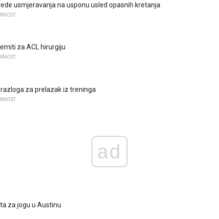
rede usmjeravanja na usponu usled opasnih kretanja
URNOST
emiti za ACL hirurgiju
URNOST
 razloga za prelazak iz treninga
URNOST
ad
ta za jogu u Austinu