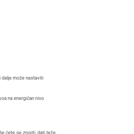
i dalje može nastaviti
ivoa na energičan nivo
e ćete se znojiti, dati teže,