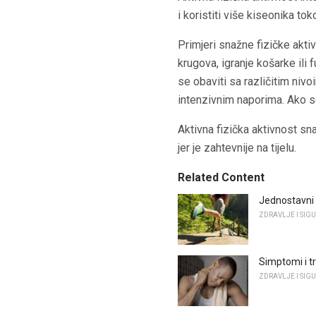
i koristiti više kiseonika to
Primjeri snažne fizičke aktivn
krugova, igranje košarke ili f
se obaviti sa različitim nivo
intenzivnim naporima. Ako se
Aktivna fizička aktivnost sn
jer je zahtevnije na tijelu.
Related Content
Jednostavni t
ZDRAVLJE I SIG
Simptomi i t
ZDRAVLJE I SIG