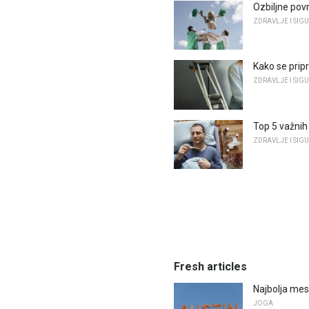
Ozbiljne pov
ZDRAVLJE I SIG
Kako se pripr
ZDRAVLJE I SIG
Top 5 važnih
ZDRAVLJE I SIG
Fresh articles
Najbolja mes
JOGA