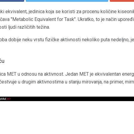
i ekvivalent, jedinica koja se koristi za procenu količine kiseoni
čava "Metabolic Equivalent for Task". Ukratko, to je način upoređ
ti ljudi različitih težina.
a dobije neku vrstu fizičke aktivnosti nekoliko puta nedeljno, j
ću
a MET u odnosu na aktivnost. Jedan MET je ekvivalentan energiji i
estvuje u drugim aktivnostima u stanju mirovanja, na primer, mirno 