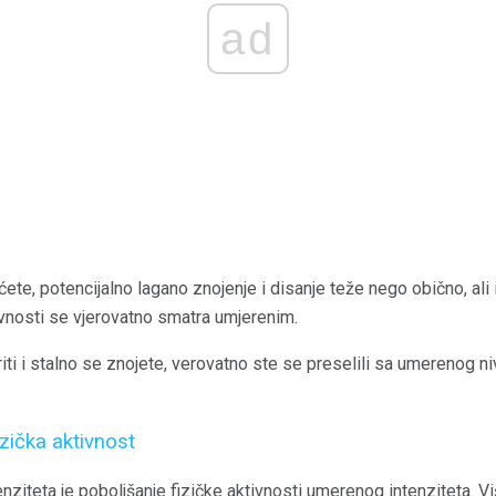
ad
ćete, potencijalno lagano znojenje i disanje teže nego obično, ali 
ivnosti se vjerovatno smatra umjerenim.
ti i stalno se znojete, verovatno ste se preselili sa umerenog n
zička aktivnost
enziteta je poboljšanje fizičke aktivnosti umerenog intenziteta. Viš