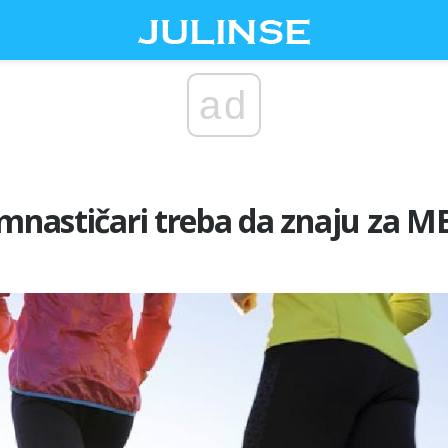
ad
imnastičari treba da znaju za M