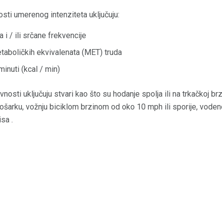
osti umerenog intenziteta uključuju:
 i / ili srčane frekvencije
etaboličkih ekvivalenata (MET) truda
minuti (kcal / min)
nosti uključuju stvari kao što su hodanje spolja ili na trkačkoj br
košarku, vožnju biciklom brzinom od oko 10 mph ili sporije, voden
sa .