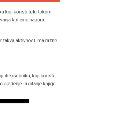
ka koji koristi telo tokom
ivanja količine napora
er takva aktivnost ima razne
li kiseoniku, koji koristi
sjedenje ili čitanje knjige,