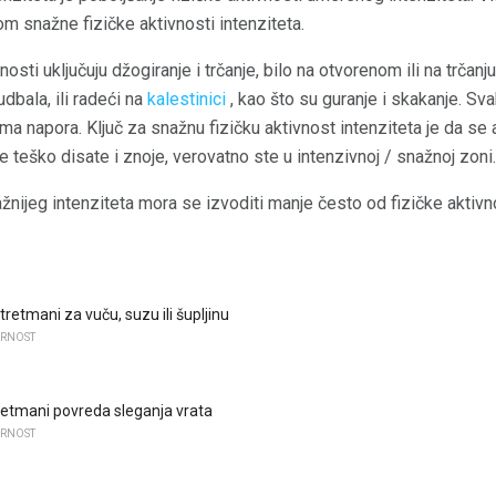
kom snažne fizičke aktivnosti intenziteta.
osti uključuju džogiranje i trčanje, bilo na otvorenom ili na trčanju,
udbala, ili radeći na
kalestinici
, kao što su guranje i skakanje. Sv
ima napora. Ključ za snažnu fizičku aktivnost intenziteta je da se 
 teško disate i znoje, verovatno ste u intenzivnoj / snažnoj zoni.
ažnijeg intenziteta mora se izvoditi manje često od fizičke aktiv
retmani za vuču, suzu ili šupljinu
URNOST
retmani povreda sleganja vrata
URNOST