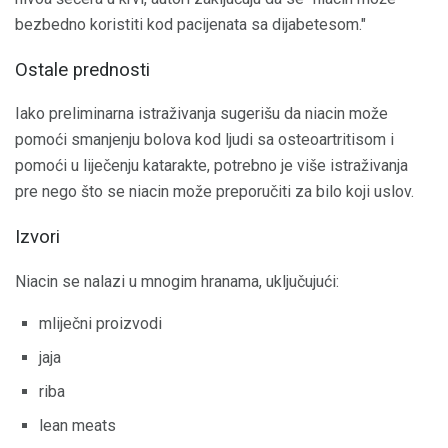
bezbedno koristiti kod pacijenata sa dijabetesom."
Ostale prednosti
Iako preliminarna istraživanja sugerišu da niacin može
pomoći smanjenju bolova kod ljudi sa osteoartritisom i
pomoći u liječenju katarakte, potrebno je više istraživanja
pre nego što se niacin može preporučiti za bilo koji uslov.
Izvori
Niacin se nalazi u mnogim hranama, uključujući:
mliječni proizvodi
jaja
riba
lean meats