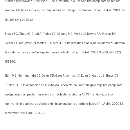
Nickens P, Koprowicz K, McBride R, Teo K, Weintraub W. "Niacin kod pacijenata sa niskim
nivoom HDL holesterola koji primaju intenzivnu terapiju statinom".
N Engl J Med.
2011 Dec
15; 365 (24): 2255-67.
Brown BG, Zhao XQ, Chait A, Fisher LD, Cheung MC, Morse JS, Dowdy AA, Marino EK,
Bolson EL, Alaupović P, Frohlich J, Albers JJ.
"Simvastatin i niacin, antioksidativni vitamini
ili kombinacija za sprečavanje koronarne bolesti."
N Engl J Med.
2001 Nov 29; 345 (22):
1583-92.
Elam MB, Hunninghake DB, Davis KB, Garg R, Johnson C, Egan D, Kostis JB, Sheps DS,
Brinton EA.
"Efekat niacina na nivo lipida i lipoproteina i kontrola glikemije kod pacijenata
sa dijabetesom i perifernim arterijskim bolestima: studija ADMIT: randomizovano
ispitivanje" probni test sa višestrukim intervencijama arterijske bolesti ".
JAMA.
2000 13.
septembar; 284 (10): 1263-70.