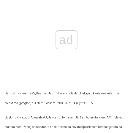
ad
Ganji SH, Kamanna VS, Kashyap ML.
"Niacin i holesterol: uloga u kardiovaskularnim
bolestima (pregled)."
J Nutr Biochem.
2003 Jun; 14 (6): 298-305.
Guyton JR, Fazio S, Adewale AJ, Jensen E, Tomasini JE, Šah A, Tershakovec AM.
"Efekat
niacina produženog oslobađanja na dijabetes sa novim dijabetesom kod pacijenata sa