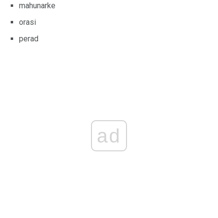
mahunarke
orasi
perad
ad