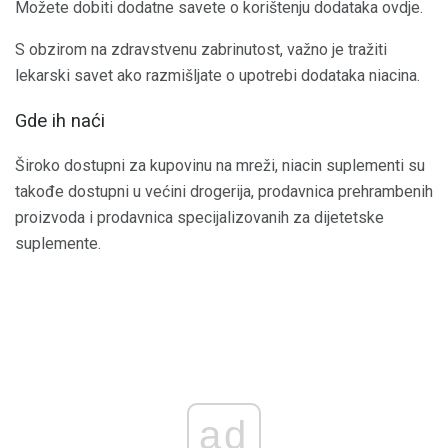
Možete dobiti dodatne savete o korištenju dodataka ovdje.
S obzirom na zdravstvenu zabrinutost, važno je tražiti
lekarski savet ako razmišljate o upotrebi dodataka niacina.
Gde ih naći
Široko dostupni za kupovinu na mreži, niacin suplementi su
takođe dostupni u većini drogerija, prodavnica prehrambenih
proizvoda i prodavnica specijalizovanih za dijetetske
suplemente.
ad