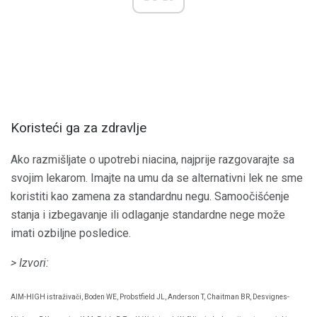
Koristeći ga za zdravlje
Ako razmišljate o upotrebi niacina, najprije razgovarajte sa
svojim lekarom. Imajte na umu da se alternativni lek ne sme
koristiti kao zamena za standardnu ​​negu. Samoočišćenje
stanja i izbegavanje ili odlaganje standardne nege može
imati ozbiljne posledice.
> Izvori:
AIM-HIGH istraživači, Boden WE, Probstfield JL, Anderson T, Chaitman BR, Desvignes-