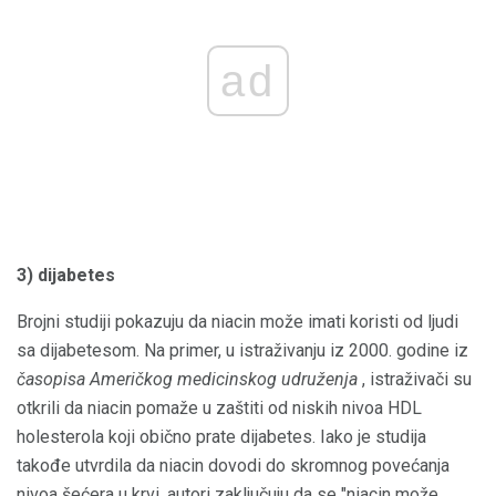
ad
3) dijabetes
Brojni studiji pokazuju da niacin može imati koristi od ljudi
sa dijabetesom. Na primer, u istraživanju iz 2000. godine iz
časopisa Američkog medicinskog udruženja
, istraživači su
otkrili da niacin pomaže u zaštiti od niskih nivoa HDL
holesterola koji obično prate dijabetes. Iako je studija
takođe utvrdila da niacin dovodi do skromnog povećanja
nivoa šećera u krvi, autori zaključuju da se "niacin može