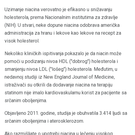
Uzimanje niacina verovatno je efikasno u snižavanju
holesterola, prema Nacionalnim institutima za zdravlje
(NIH). U stvari, neke dopune niacina odobrava američka
administracija za hranu i lekove kao lekove na recept za
visok holesterol.
Nekoliko kliničkih ispitivanja pokazalo je da niacin može
pomoći u podizanju nivoa HDL ("dobrog") holesterola i
smanjenju nivoa LDL ("lošeg") holesterola. Međutim, u
nedavnoj studiji iz New England Journal of Medicine,
istraživači su otkrili da dodavanje niacina na terapiju
statinom nije imalo kardiovaskularnu korist za pacijente sa
srčanim oboljenjima.
Objavljeno 2011. godine, studija je obuhvatila 3.414 ljudi sa
srčanim oboljenjima i aterosklerozom.
Ako razmišljate o upotrebi niacina u lečenju visokog