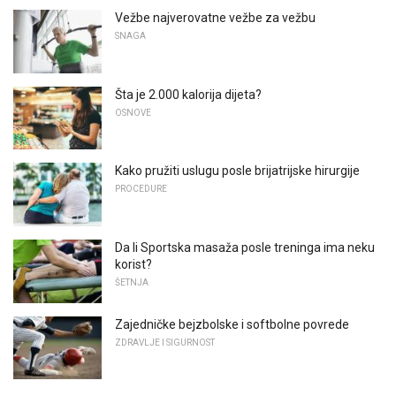
Vežbe najverovatne vežbe za vežbu
SNAGA
Šta je 2.000 kalorija dijeta?
OSNOVE
Kako pružiti uslugu posle brijatrijske hirurgije
PROCEDURE
Da li Sportska masaža posle treninga ima neku
korist?
ŠETNJA
Zajedničke bejzbolske i softbolne povrede
ZDRAVLJE I SIGURNOST