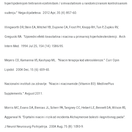
hiperlipidemijom tretiranim ezetimibom / simvastatinom u randomiziranom kontrolisanom
suđenju."
Nega dijabetesa.
2012 Apr; 35 (4): 857-60.
Illingworth DR, Stein EA, Mitchel YB, Dujovne CA, Frost PH, Knopp RH, Tun P, Zupkis RV,
Greguski RA.
"Uporedni efekti lovastatina i niacina u primarnoj hiperholesterolemiji.
Arch
Intern Med.
1994 Jul 25; 154 (14): 1586-95.
Meyers CD, Kamanna VS, Kashyap ML.
"Niacin terapija kod ateroskleroze."
Curr Opin
Lipidol.
2004 Dec; 15 (6): 659-65.
Nacionalni instituti za zdravlje.
"Niacin i niacinamide (Vitamin B3): MedlinePlus
Supplements."
Avgust 2011.
Morris MC, Evans DA, Bienias JL, Scherr PA, Tangney CC, Hebert LE, Bennett DA, Wilson RS,
Aggarwal N. "Dijetalni niacin i rizik od incidenta Alchajmerove bolesti i kognitivnog pada".
J Neurol Neurosurg Psihijatrija.
2004 Aug; 75 (8): 1093-9.