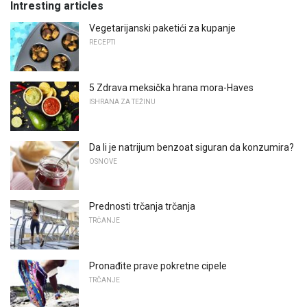
Intresting articles
Vegetarijanski paketići za kupanje
RECEPTI
5 Zdrava meksička hrana mora-Haves
ISHRANA ZA TEŽINU
Da li je natrijum benzoat siguran da konzumira?
OSNOVE
Prednosti trčanja trčanja
TRČANJE
Pronađite prave pokretne cipele
TRČANJE