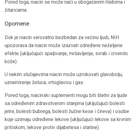
Pored toga, niacin se može naći u obogaćenim hlebima i
žitaricama.
Opomene
Dok je niacin verovatno bezbedan za većinu ljudi, NIH
upozorava da niacin može izazvati određene neželjene
efekte (uključujući spaljivanje, mršavljenje, svrab i crvenilo
kože).
U nekim slučajevima niacin može uzrokovati glavobolju,
uznemirenje želuca, vrtoglavicu i gas.
Pored toga, niacinski suplementi mogu biti štetni za ljude
sa određenim zdravstvenim stanjima (uključujući bolesti
jetre, bolesti bubrega, bolesti žučne kese i čireva) i osobe
koje uzimaju određene lekove (uključujući lekove sa krvnim
pritiskom, lekove protiv dijabetesa i statine).