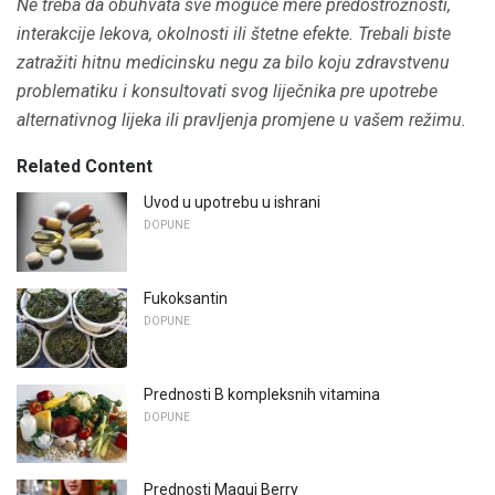
Ne treba da obuhvata sve moguće mere predostrožnosti,
interakcije lekova, okolnosti ili štetne efekte.
Trebali biste
zatražiti hitnu medicinsku negu za bilo koju zdravstvenu
problematiku i konsultovati svog liječnika pre upotrebe
alternativnog lijeka ili pravljenja promjene u vašem režimu.
Related Content
Uvod u upotrebu u ishrani
DOPUNE
Fukoksantin
DOPUNE
Prednosti B kompleksnih vitamina
DOPUNE
Prednosti Maqui Berry