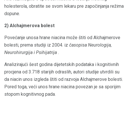
holesterola, obratite se svom lekaru pre započinjanja režima
dopune.
2) Alchajmerova bolest
Povećanje unosa hrane niacina može štiti od Alchajmerove
bolesti, prema studiji iz 2004. iz
časopisa Neurologija,
Neurohirurgija i Psihijatrija
.
Analizirajući šest godina dijetetskih podataka i kognitivnih
procjena od 3.718 starijih odraslih, autori studije utvrdili su
da niacin unos izgleda štiti od razvoja Alchajmerove bolesti.
Pored toga, veći unos hrane niacina povezan je sa sporijim
stopom kognitivnog pada.