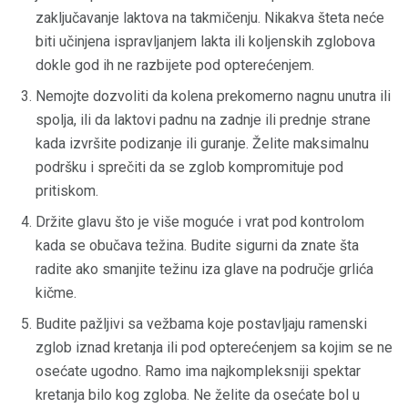
zaključavanje laktova na takmičenju. Nikakva šteta neće
biti učinjena ispravljanjem lakta ili koljenskih zglobova
dokle god ih ne razbijete pod opterećenjem.
Nemojte dozvoliti da kolena prekomerno nagnu unutra ili
spolja, ili da laktovi padnu na zadnje ili prednje strane
kada izvršite podizanje ili guranje. Želite maksimalnu
podršku i sprečiti da se zglob kompromituje pod
pritiskom.
Držite glavu što je više moguće i vrat pod kontrolom
kada se obučava težina. Budite sigurni da znate šta
radite ako smanjite težinu iza glave na područje grlića
kičme.
Budite pažljivi sa vežbama koje postavljaju ramenski
zglob iznad kretanja ili pod opterećenjem sa kojim se ne
osećate ugodno. Ramo ima najkompleksniji spektar
kretanja bilo kog zgloba. Ne želite da osećate bol u