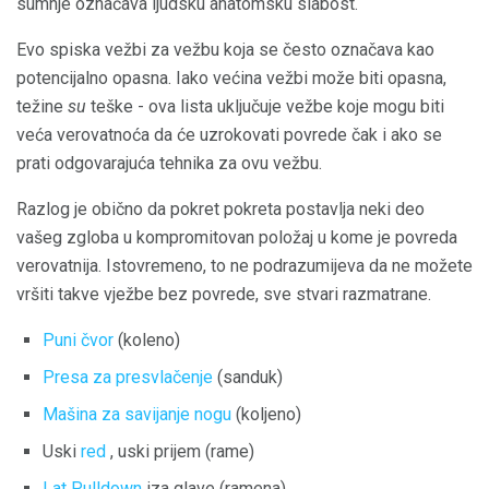
sumnje označava ljudsku anatomsku slabost.
Evo spiska vežbi za vežbu koja se često označava kao
potencijalno opasna. Iako većina vežbi može biti opasna,
težine
su
teške - ova lista uključuje vežbe koje mogu biti
veća verovatnoća da će uzrokovati povrede čak i ako se
prati odgovarajuća tehnika za ovu vežbu.
Razlog je obično da pokret pokreta postavlja neki deo
vašeg zgloba u kompromitovan položaj u kome je povreda
verovatnija. Istovremeno, to ne podrazumijeva da ne možete
vršiti takve vježbe bez povrede, sve stvari razmatrane.
Puni čvor
(koleno)
Presa za presvlačenje
(sanduk)
Mašina za savijanje nogu
(koljeno)
Uski
red
, uski prijem (rame)
Lat Pulldown
iza glave (ramena)