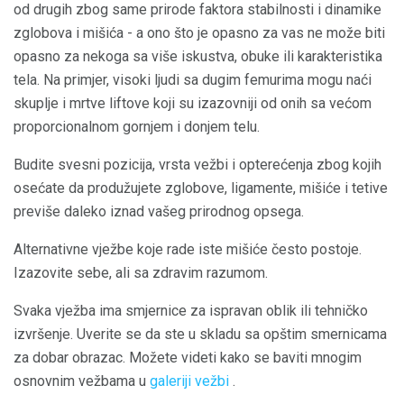
od drugih zbog same prirode faktora stabilnosti i dinamike
zglobova i mišića - a ono što je opasno za vas ne može biti
opasno za nekoga sa više iskustva, obuke ili karakteristika
tela. Na primjer, visoki ljudi sa dugim femurima mogu naći
skuplje i mrtve liftove koji su izazovniji od onih sa većom
proporcionalnom gornjem i donjem telu.
Budite svesni pozicija, vrsta vežbi i opterećenja zbog kojih
osećate da produžujete zglobove, ligamente, mišiće i tetive
previše daleko iznad vašeg prirodnog opsega.
Alternativne vježbe koje rade iste mišiće često postoje.
Izazovite sebe, ali sa zdravim razumom.
Svaka vježba ima smjernice za ispravan oblik ili tehničko
izvršenje. Uverite se da ste u skladu sa opštim smernicama
za dobar obrazac. Možete videti kako se baviti mnogim
osnovnim vežbama u
galeriji vežbi
.