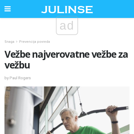
ad
Snaga
Prevencija povreda
Vežbe najverovatne vežbe za
vežbu
by Paul Rogers