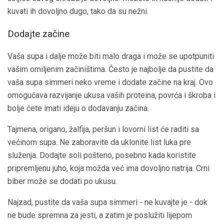
kuvati ih dovoljno dugo, tako da su nežni.
Dodajte začine
Vaša supa i dalje može biti malo draga i može se upotpuniti
vašim omiljenim začiništima. Često je najbolje da pustite da
vaša supa simmeri neko vreme i dodate začine na kraj. Ovo
omogućava razvijanje ukusa vaših proteina, povrća i škroba i
bolje ćete imati ideju o dodavanju začina.
Tajmena, origano, žalfija, peršun i lovorni list će raditi sa
većinom supa. Ne zaboravite da uklonite list luka pre
služenja. Dodajte soli pošteno, posebno kada koristite
pripremljenu juho, koja možda već ima dovoljno natrija. Crni
biber može se dodati po ukusu.
Najzad, pustite da vaša supa simmeri - ne kuvajte je - dok
ne bude spremna za jesti, a zatim je poslužiti lijepom