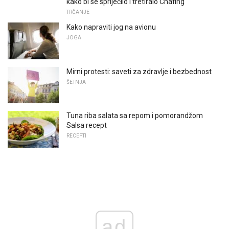
kako bi se spriječilo i tretiralo Chafing
TRČANJE
Kako napraviti jog na avionu
JOGA
Mirni protesti: saveti za zdravlje i bezbednost
ŠETNJA
Tuna riba salata sa repom i pomorandžom
Salsa recept
RECEPTI
ad