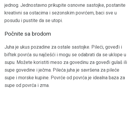
jednog. Jednostavno prikupite osnovne sastojke, postanite
kreativni sa ostacima i sezonskim povrćem, baci sve u
posudu i pustite da se utopi.
Počnite sa brodom
Juha je ukus pozadine za ostale sastojke. Pileći, goveđi i
biftek povrća su najčešći i mogu se odabrati da se uklope u
supu. Možete koristiti meso za govedinu za goveđi gulaš ili
supe govedine i ječma. Pileća juha je savršena za pileće
supe i morske kupine. Povrće od povrća je idealna baza za
supe od povrća i zrna.