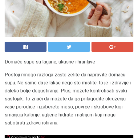
Domaće supe su lagane, ukusne i hranljive
Postoji mnogo razloga zašto želite da napravite domaću
supu. Ne samo da je lakše nego što mislite, to je i zdravije i
daleko bolje degustiranje. Plus, možete kontrolisati svaki
sastojak. To znači da možete da ga prilagodite okruženju
vaše porodice i izaberete meso, povrće i skrobove koji
smanjuju kalorije, ugljene hidrate i natrijum koji mogu
sabotirati zdravu ishranu.