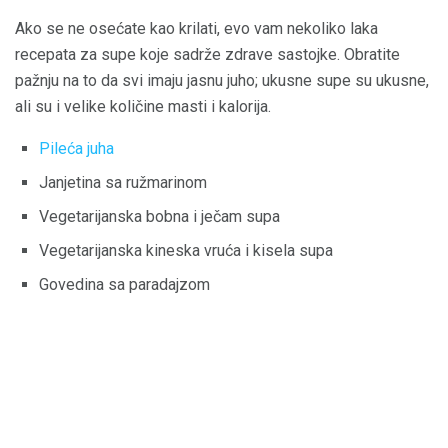
Ako se ne osećate kao krilati, evo vam nekoliko laka
recepata za supe koje sadrže zdrave sastojke. Obratite
pažnju na to da svi imaju jasnu juho; ukusne supe su ukusne,
ali su i velike količine masti i kalorija.
Pileća juha
Janjetina sa ružmarinom
Vegetarijanska bobna i ječam supa
Vegetarijanska kineska vruća i kisela supa
Govedina sa paradajzom