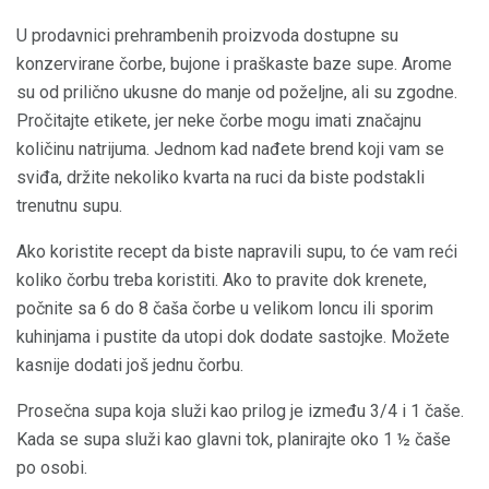
U prodavnici prehrambenih proizvoda dostupne su
konzervirane čorbe, bujone i praškaste baze supe. Arome
su od prilično ukusne do manje od poželjne, ali su zgodne.
Pročitajte etikete, jer neke čorbe mogu imati značajnu
količinu natrijuma. Jednom kad nađete brend koji vam se
sviđa, držite nekoliko kvarta na ruci da biste podstakli
trenutnu supu.
Ako koristite recept da biste napravili supu, to će vam reći
koliko čorbu treba koristiti. Ako to pravite dok krenete,
počnite sa 6 do 8 čaša čorbe u velikom loncu ili sporim
kuhinjama i pustite da utopi dok dodate sastojke. Možete
kasnije dodati još jednu čorbu.
Prosečna supa koja služi kao prilog je između 3/4 i 1 čaše.
Kada se supa služi kao glavni tok, planirajte oko 1 ½ čaše
po osobi.