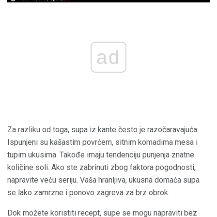
ad
Za razliku od toga, supa iz kante često je razočaravajuća.
Ispunjeni su kašastim povrćem, sitnim komadima mesa i
tupim ukusima. Takođe imaju tendenciju punjenja znatne
količine soli. Ako ste zabrinuti zbog faktora pogodnosti,
napravite veću seriju. Vaša hranljiva, ukusna domaća supa
se lako zamrzne i ponovo zagreva za brz obrok.
Dok možete koristiti recept, supe se mogu napraviti bez