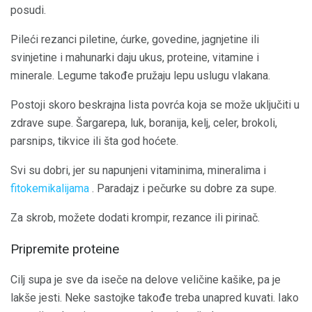
posudi.
Pileći rezanci piletine, ćurke, govedine, jagnjetine ili
svinjetine i mahunarki daju ukus, proteine, vitamine i
minerale. Legume takođe pružaju lepu uslugu vlakana.
Postoji skoro beskrajna lista povrća koja se može uključiti u
zdrave supe. Šargarepa, luk, boranija, kelj, celer, brokoli,
parsnips, tikvice ili šta god hoćete.
Svi su dobri, jer su napunjeni vitaminima, mineralima i
fitokemikalijama
. Paradajz i pečurke su dobre za supe.
Za skrob, možete dodati krompir, rezance ili pirinač.
Pripremite proteine
Cilj supa je sve da iseče na delove veličine kašike, pa je
lakše jesti. Neke sastojke takođe treba unapred kuvati. Iako