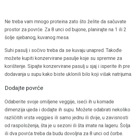
Ne treba vam mnogo proteina zato što želite da sačuvate
prostor za povrće. Za 8 unci od bujone, planirajte na 1 ili 2
šolje sjebanog, kuvanog mesa.
Suhi pasulj i sočivo treba da se kuvaju unapred. Takođe
možete kupiti konzervirane pasulje koje su spremne za
korištenje. Sipajte konzervirane pasulj u sjaj i isperite ih pre
dodavanja u supu kako biste uklonili bilo koji višak natrijuma.
Dodajte povrće
Odaberite svoje omiljene veggije, iseći ih u komade
dimenzija ujeda i dodajte ih supu. Možete odabrati nekoliko
različitih vrsta veggies ili samo jednu ili dvije, u zavisnosti
od raspoloženja, šta je u sezoni ili šta imate na lageru. Šolja
ili dva povrća treba da budu dovoljna za 8 unci od čorbe.