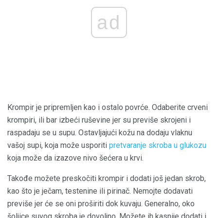
ad
Krompir je pripremljen kao i ostalo povrće. Odaberite crveni
krompiri, ili bar izbeći ruševine jer su previše skrojeni i
raspadaju se u supu. Ostavljajući kožu na dodaju vlaknu
vašoj supi, koja može usporiti
pretvaranje skroba u glukozu
koja može da izazove nivo šećera u krvi.
Takođe možete preskočiti krompir i dodati još jedan skrob,
kao što je ječam, testenine ili pirinač. Nemojte dodavati
previše jer će se oni proširiti dok kuvaju. Generalno, oko
šoljice suvog skroba je dovoljno. Možete ih kasnije dodati i