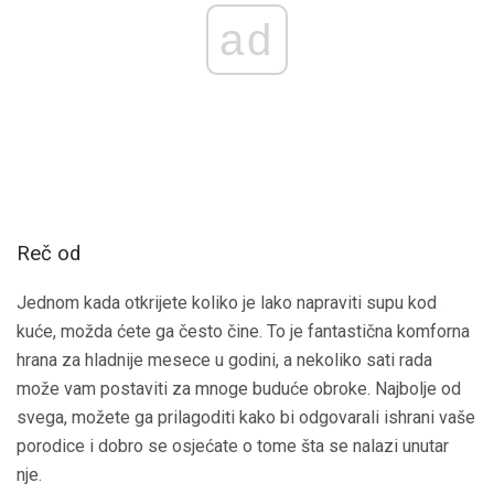
ad
Reč od
Jednom kada otkrijete koliko je lako napraviti supu kod
kuće, možda ćete ga često čine. To je fantastična komforna
hrana za hladnije mesece u godini, a nekoliko sati rada
može vam postaviti za mnoge buduće obroke. Najbolje od
svega, možete ga prilagoditi kako bi odgovarali ishrani vaše
porodice i dobro se osjećate o tome šta se nalazi unutar
nje.