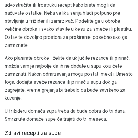
udvostručite ili trostruku recept kako biste mogli da
sačuvate ostatke. Neka velika serija hladi potpuno pre
stavljanja u frižider ili zamrzivač. Podelite ga u obroke
veličine obroka i svako stavite u kesu za smeće ili plastiku.
Ostavite dovoljno prostora za proširenje, posebno ako ga
zamrznete.
Ako planirate obroke i želite da uključite rezance ili pirinač,
možda vam je najbolje da ih ne dodate u supu koju ćete
zamrznuti. Nakon odmrzavanja mogu postati mekši. Umesto
toga, dodajte sveže rezance ili pirinač u supu dok ga
zagrejate, vreme grejanja bi trebalo da bude savršeno za
kuvanje.
U frižideru domaća supa treba da bude dobra do tri dana.
Smrznute domaće supe će trajati do tri meseca.
Zdravi recepti za supe