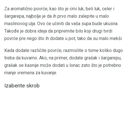
Za aromatično povrće, kao što je crni luk, beli luk, celer i
šargarepa, najbolje je da ih prvo malo zalepite u malo
maslinovog ulja. Ovo će učiniti da vaša supa bude ukusna.
Takođe je dobra ideja da pripremite bilo koji drugi tvrdi
povrće pre nego što ih dodate u pot, tako da su malo mekši.
Kada dodate različite povrće, razmislite o tome koliko dugo
treba da kuvamo. Ako, na primer, dodate grašak i šargarepu,
grašak se kasnije može dodati u lonac zato što je potrebno
manje vremena za kuvanje.
Izaberite skrob