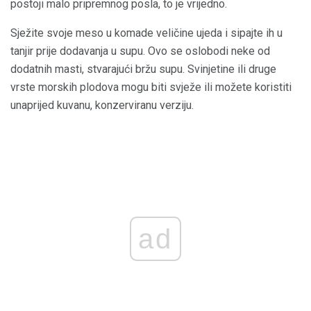
postoji malo pripremnog posla, to je vrijedno.
Sježite svoje meso u komade veličine ujeda i sipajte ih u
tanjir prije dodavanja u supu. Ovo se oslobodi neke od
dodatnih masti, stvarajući bržu supu. Svinjetine ili druge
vrste morskih plodova mogu biti svježe ili možete koristiti
unaprijed kuvanu, konzerviranu verziju.
ad