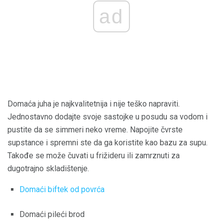
ad
Domaća juha je najkvalitetnija i nije teško napraviti.
Jednostavno dodajte svoje sastojke u posudu sa vodom i
pustite da se simmeri neko vreme. Napojite čvrste
supstance i spremni ste da ga koristite kao bazu za supu.
Takođe se može čuvati u frižideru ili zamrznuti za
dugotrajno skladištenje.
Domaći biftek od povrća
Domaći pileći brod