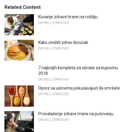
Related Content
Kuvanje zdrave hrane na roštilju
EAT WELL STRATEGIES
Kako uništiti zdrav doručak
EAT WELL STRATEGIES
7 najboljih kompleta za obroke za kupovinu
2018
EAT WELL STRATEGIES
Oprez sa uslovima pokušavajući da smršate
EAT WELL STRATEGIES
Pronalaženje zdrave hrane na putovanju
EAT WELL STRATEGIES