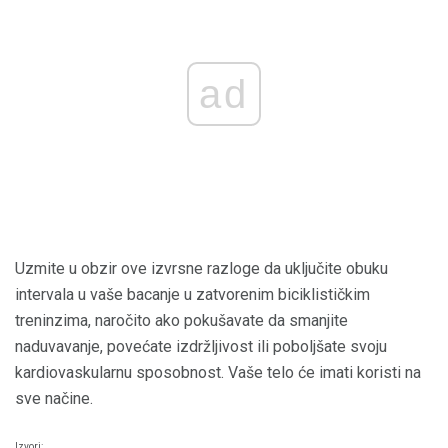
ad
Uzmite u obzir ove izvrsne razloge da uključite obuku
intervala u vaše bacanje u zatvorenim biciklističkim
treninzima, naročito ako pokušavate da smanjite
naduvavanje, povećate izdržljivost ili poboljšate svoju
kardiovaskularnu sposobnost. Vaše telo će imati koristi na
sve načine.
Izvori: