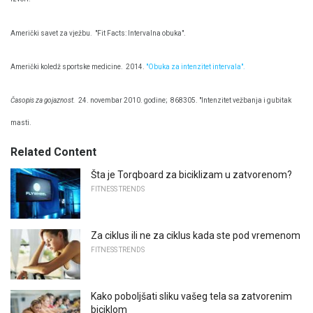
Američki savet za vježbu.
"Fit Facts: Intervalna obuka".
Američki koledž sportske medicine.
2014.
"Obuka za intenzitet intervala".
Časopis za gojaznost.
24. novembar 2010. godine;
868305. "Intenzitet vežbanja i gubitak
masti.
Related Content
Šta je Torqboard za biciklizam u zatvorenom?
FITNESS TRENDS
Za ciklus ili ne za ciklus kada ste pod vremenom
FITNESS TRENDS
Kako poboljšati sliku vašeg tela sa zatvorenim
biciklom