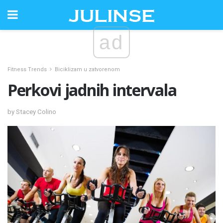
ad
Fitness Trends
Biciklizam u zatvorenom
Perkovi jadnih intervala
by Stacey Colino