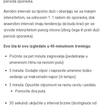
perioda oporavka.
Aerobni intervali su tipično duži i obavljaju se sa manjim
intenzitetom, sa odnosom 1: 1 radom do oporavka, dok
anaerobni intervali imaju tendenciju da budu kraći jer se
izvode intenzitetom punog otvora (zbog čega ih prati duži
periodi oporavka).
Evo šta bi ovo izgledalo u 45-minutnom treningu:
Počnite sa pet minuta zagrevanja (pedaliranje u
umerenom ritmu na ravnom putu).
3 minuta: Dodajte otpor i napravite umereno teško
sedenje uz maksimalni napor (ili tempo).
3 minuta: Opustite otpornost na ravnu cestu i pedalu.
Ponovite dva puta.
30 sekundi: uključite u interval brzine (dostignuće od