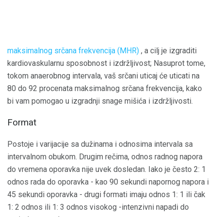
maksimalnog srčana frekvencija (MHR)
, a cilj je izgraditi
kardiovaskularnu sposobnost i izdržljivost; Nasuprot tome,
tokom anaerobnog intervala, vaš srčani uticaj će uticati na
80 do 92 procenata maksimalnog srčana frekvencija, kako
bi vam pomogao u izgradnji snage mišića i izdržljivosti.
Format
Postoje i varijacije sa dužinama i odnosima intervala sa
intervalnom obukom. Drugim rečima, odnos radnog napora
do vremena oporavka nije uvek dosledan. Iako je često 2: 1
odnos rada do oporavka - kao 90 sekundi napornog napora i
45 sekundi oporavka - drugi formati imaju odnos 1: 1 ili čak
1: 2 odnos ili 1: 3 odnos visokog -intenzivni napadi do