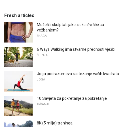
Fresh articles
Možeš li skulptati jake, seksi čvršće sa
vežbanjem?
SNAGA
6 Ways Walking ima stvarne prednosti vježbi
ŠETNJA
Joga podrazumeva rastezanje vaših kvadrata
JOGA
10 Savjeta za pokretanje za pokretanje
TRČANJE
8K (5 milja) treninga