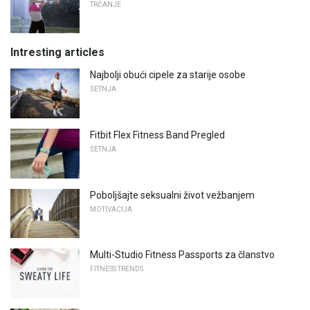
TRČANJE
Intresting articles
Najbolji obući cipele za starije osobe
ŠETNJA
Fitbit Flex Fitness Band Pregled
ŠETNJA
Poboljšajte seksualni život vežbanjem
MOTIVACIJA
Multi-Studio Fitness Passports za članstvo
FITNESS TRENDS