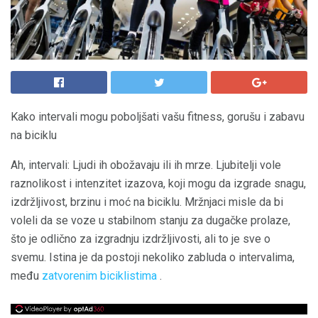
Kako intervali mogu poboljšati vašu fitness, gorušu i zabavu
na biciklu
Ah, intervali: Ljudi ih obožavaju ili ih mrze. Ljubitelji vole
raznolikost i intenzitet izazova, koji mogu da izgrade snagu,
izdržljivost, brzinu i moć na biciklu. Mržnjaci misle da bi
voleli da se voze u stabilnom stanju za dugačke prolaze,
što je odlično za izgradnju izdržljivosti, ali to je sve o
svemu. Istina je da postoji nekoliko zabluda o intervalima,
među
zatvorenim biciklistima
.