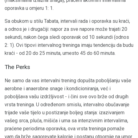
(maksimalna izlazna snaga), praćeni aktivnim intervalima
oporavka u omjeru 1: 1.
Sa obukom u stilu Tabata, intervali rada i oporavka su kraći,
a odnos je i drugačiji: napor za sve napore može trajati 20
sekundi, nakon čega sledi oporavak od 10 sekundi (odnos
2: 1). Ovi tipovi intervalnog treninga imaju tendenciju da budu
kraći - od 20 do 25 minuta, umesto 45 do 60 minuta.
The Perks
Ne samo da vas intervalni trening dopušta poboljšanju vaše
aerobne i anaerobne snage i kondicioniranja, već i
poboljšava vašu izdržljivost - i čini sve ovo brže od drugih
vrsta treninga. U određenom smislu, intervalno obučavanje
trijade vaše tijelo u postizanje boljeg stanja: izazivanjem
vašeg srca, pluća, mišića i uma sa intenzivnim intervalima,
praćene periodima oporavka, ova vrsta treninga pomaže
vam da brže sagorevate kalorije i postanu otpornije na umor