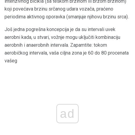
intenzivnog bicikla (sa teškom brzinom ili brzom brzinom)
koji povećava brzinu srčanog udara vozača, praćeno
periodima aktivnog oporavka (smanjuje njihovu brzinu srca).
Još jedna pogrešna koncepcija je da su intervali uvek
aerobni kada, u stvari, vožnje mogu uključiti kombinaciju
aerobnih i anaerobnih intervala. Zapamtite: tokom
aerobičkog intervala, vaša ciljna zona je 60 do 80 procenata
vašeg
ad