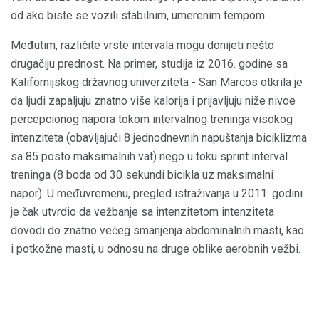
od ako biste se vozili stabilnim, umerenim tempom.
Međutim, različite vrste intervala mogu donijeti nešto
drugačiju prednost. Na primer, studija iz 2016. godine sa
Kalifornijskog državnog univerziteta - San Marcos otkrila je
da ljudi zapaljuju znatno više kalorija i prijavljuju niže nivoe
percepcionog napora tokom intervalnog treninga visokog
intenziteta (obavljajući 8 jednodnevnih napuštanja biciklizma
sa 85 posto maksimalnih vat) nego u toku sprint interval
treninga (8 boda od 30 sekundi bicikla uz maksimalni
napor). U međuvremenu, pregled istraživanja u 2011. godini
je čak utvrdio da vežbanje sa intenzitetom intenziteta
dovodi do znatno većeg smanjenja abdominalnih masti, kao
i potkožne masti, u odnosu na druge oblike aerobnih vežbi.