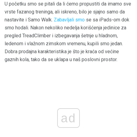
U početku smo se pitali da li ćemo propustiti da imamo sve
vrste fazanog treninga, ali iskreno, bilo je sjajno samo da
nastavite i Samo Walk.
Zabavljali smo
se sa iPads-om dok
smo hodali. Nakon nekoliko nedelja korišćenja jedinice za
pregled TreadClimber i izbegavanja šetnje u hladnom,
ledenom i vlažnom zimskom vremenu, kupili smo jedan.
Dobra prodajna karakteristika je što je kraća od većine
gaznih kola, tako da se uklapa u naš poslovni prostor.
ad