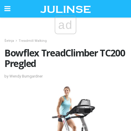
ad
Šetnja
Treadmill Walking
Bowflex TreadClimber TC200
Pregled
by Wendy Bumgardner