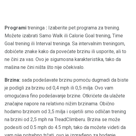
Programi
treninga
:
Izaberite pet programa za trening.
Možete izabrati Samo Walk ili Calorie Goal trening, Time
Goal trening ili Interval treninga. Sa intervalnim treningom,
dobićete znake kako da povećate brzinu ili usporite, ali to
ne čini za vas. Ovo je sigurnosna karakteristika, tako da
mašina ne čini ništa što nije očekivalo.
Brzina:
sada podešavate brzinu pomoću dugmadi da biste
je podigli za brzinu od 0,4 mph ili 0,5 milja. Ovo vam
omogućava fino podešavanje brzine. Otkrićete da ulažete
značajne napore na relativno nižim brzinama. Obično
hodamo brzinom od 3,5 milja i osjetili smo odličan trening
na brzini od 2,5 mph na TreadClimberu. Brzina se može
podesiti od 0.5 mph do 4.5 mph, tako da možete videti da
vam nije potrebno trčati, ovo je izgrađeno za hodanje.