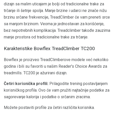
dizajn sa malim uticajem je bolji od tradicionalne trake za
trčanje ili šetnje spolja. Manje brzine i udarci ne znače nižu
brzinu srčane frekvencije, TreadClimber će vam preneti srce
sa manjom brzinom. Veoma je jednostavan za korišćenje,
bez nepotrebnih komplikacija. Treadclimber takođe zauzima
manje prostora od tradicionalne trake za trčanje.
Karakteristike Bowflex TreadClimber TC200
Bowflex je proizveo TreadClimberove modele već nekoliko
godina i bili su favoriti u našim Reader's Choice Awards za
treadmills. TC200 je ažurirani dizajn.
Četiri korisnička profili:
Prilagodite trening postavljanjem
korisničkog profila. Ovo će vam pružiti najtačnije podatke za
sagorevanje kalorija i podatke o srčanim zracima.
Možete postaviti profile za četiri različita korisnika.