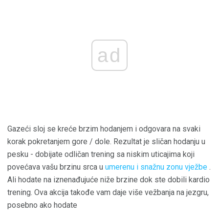
ad
Gazeći sloj se kreće brzim hodanjem i odgovara na svaki
korak pokretanjem gore / dole. Rezultat je sličan hodanju u
pesku - dobijate odličan trening sa niskim uticajima koji
povećava vašu brzinu srca u
umerenu i snažnu zonu vježbe
.
Ali hodate na iznenađujuće niže brzine dok ste dobili kardio
trening. Ova akcija takođe vam daje više vežbanja na jezgru,
posebno ako hodate