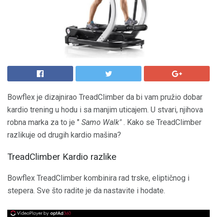
Bowflex je dizajnirao TreadClimber da bi vam pružio dobar
kardio trening u hodu i sa manjim uticajem. U stvari, njihova
robna marka za to je "
Samo Walk"
. Kako se TreadClimber
razlikuje od drugih kardio mašina?
TreadClimber Kardio razlike
Bowflex TreadClimber kombinira rad trske, eliptičnog i
stepera. Sve što radite je da nastavite i hodate.