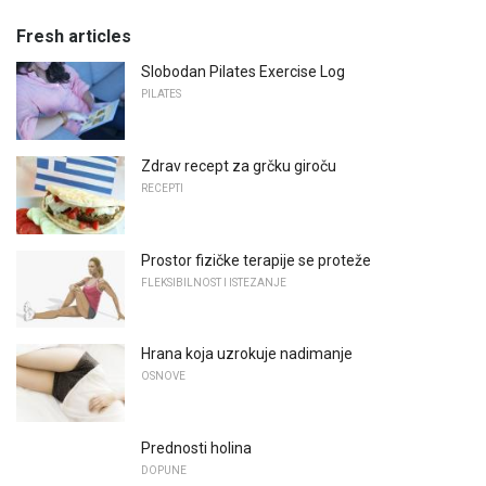
Fresh articles
Slobodan Pilates Exercise Log
PILATES
Zdrav recept za grčku giroču
RECEPTI
Prostor fizičke terapije se proteže
FLEKSIBILNOST I ISTEZANJE
Hrana koja uzrokuje nadimanje
OSNOVE
Prednosti holina
DOPUNE