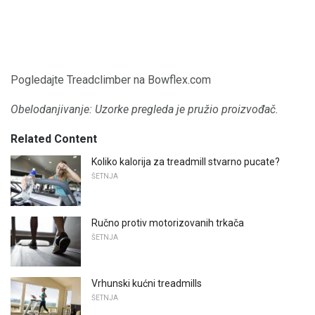
Pogledajte Treadclimber na Bowflex.com
Obelodanjivanje: Uzorke pregleda je pružio proizvođač.
Related Content
Koliko kalorija za treadmill stvarno pucate?
ŠETNJA
Ručno protiv motorizovanih trkača
ŠETNJA
Vrhunski kućni treadmills
ŠETNJA