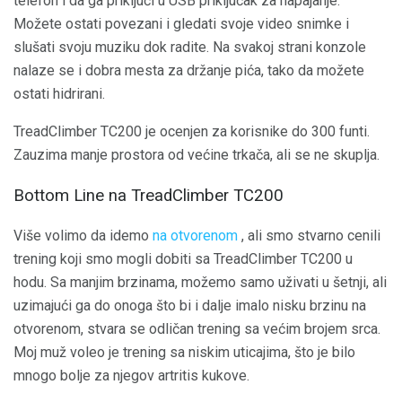
telefon i da ga priključi u USB priključak za napajanje.
Možete ostati povezani i gledati svoje video snimke i
slušati svoju muziku dok radite. Na svakoj strani konzole
nalaze se i dobra mesta za držanje pića, tako da možete
ostati hidrirani.
TreadClimber TC200 je ocenjen za korisnike do 300 funti.
Zauzima manje prostora od većine trkača, ali se ne skuplja.
Bottom Line na TreadClimber TC200
Više volimo da idemo
na otvorenom
, ali smo stvarno cenili
trening koji smo mogli dobiti sa TreadClimber TC200 u
hodu. Sa manjim brzinama, možemo samo uživati ​​u šetnji, ali
uzimajući ga do onoga što bi i dalje imalo nisku brzinu na
otvorenom, stvara se odličan trening sa većim brojem srca.
Moj muž voleo je trening sa niskim uticajima, što je bilo
mnogo bolje za njegov artritis kukove.