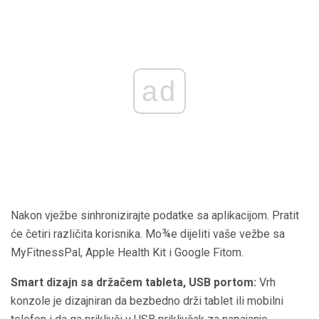
ad
Nakon vježbe sinhronizirajte podatke sa aplikacijom. Pratit
će četiri različita korisnika. Mo¾e dijeliti vaše vežbe sa
MyFitnessPal, Apple Health Kit i Google Fitom.
Smart dizajn sa držačem tableta, USB portom:
Vrh
konzole je dizajniran da bezbedno drži tablet ili mobilni