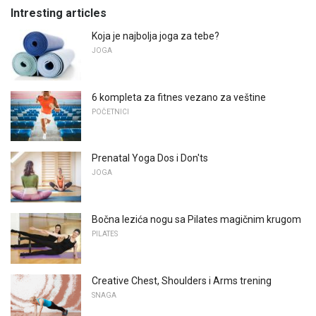
Intresting articles
Koja je najbolja joga za tebe?
JOGA
6 kompleta za fitnes vezano za veštine
POČETNICI
Prenatal Yoga Dos i Don'ts
JOGA
Bočna lezića nogu sa Pilates magičnim krugom
PILATES
Creative Chest, Shoulders i Arms trening
SNAGA