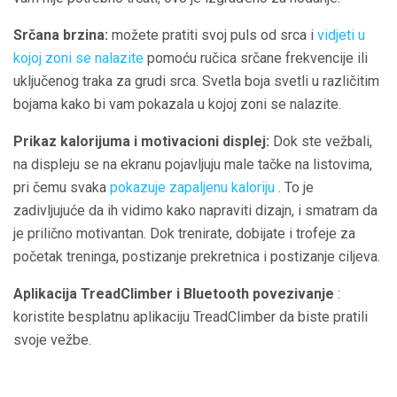
Srčana brzina:
možete pratiti svoj puls od srca i
vidjeti u
kojoj zoni se nalazite
pomoću ručica srčane frekvencije ili
uključenog traka za grudi srca. Svetla boja svetli u različitim
bojama kako bi vam pokazala u kojoj zoni se nalazite.
Prikaz kalorijuma i motivacioni displej:
Dok ste vežbali,
na displeju se na ekranu pojavljuju male tačke na listovima,
pri čemu svaka
pokazuje zapaljenu kaloriju
. To je
zadivljujuće da ih vidimo kako napraviti dizajn, i smatram da
je prilično motivantan. Dok trenirate, dobijate i trofeje za
početak treninga, postizanje prekretnica i postizanje ciljeva.
Aplikacija TreadClimber i Bluetooth povezivanje
:
koristite besplatnu aplikaciju TreadClimber da biste pratili
svoje vežbe.