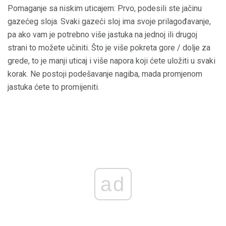
Pomaganje sa niskim uticajem: Prvo, podesili ste jačinu
gazećeg sloja. Svaki gazeći sloj ima svoje prilagođavanje,
pa ako vam je potrebno više jastuka na jednoj ili drugoj
strani to možete učiniti. Što je više pokreta gore / dolje za
grede, to je manji uticaj i više napora koji ćete uložiti u svaki
korak. Ne postoji podešavanje nagiba, mada promjenom
jastuka ćete to promijeniti.
ad