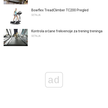
Bowflex TreadClimber TC200 Pregled
ŠETNJA
Kontrola srčane frekvencije za trening treninga
ŠETNJA
ad