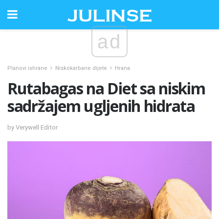
ad
Planovi ishrane
Niskokarbane dijete
Hrana
Rutabagas na Diet sa niskim
sadržajem ugljenih hidrata
by Verywell Editor