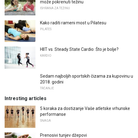
može pokrenuti težinu
ISHRANA ZA TEŽINU
Kako raditi rameni most u Pilatesu
PILATES
HIIT vs. Steady State Cardio: Što je bolje?
KARDIO
Sedam najboljih sportskih čizama za kupovinu u
2018. godini
TRČANJE
Intresting articles
5 koraka za dostizanje Vaše atletske vrhunske
performanse
SNAGA
Prenosivi tunjev džepovi