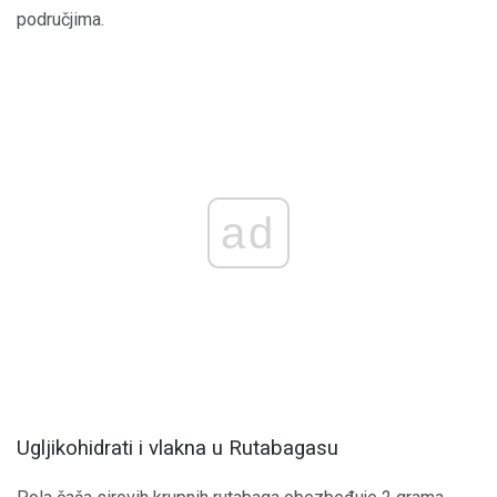
područjima.
ad
Ugljikohidrati i vlakna u Rutabagasu