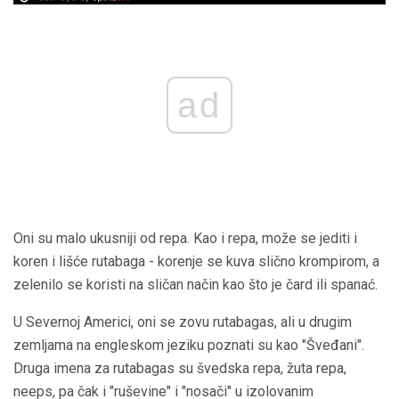
ad
Oni su malo ukusniji od repa. Kao i repa, može se jediti i
koren i lišće rutabaga - korenje se kuva slično krompirom, a
zelenilo se koristi na sličan način kao što je čard ili spanać.
U Severnoj Americi, oni se zovu rutabagas, ali u drugim
zemljama na engleskom jeziku poznati su kao "Šveđani".
Druga imena za rutabagas su švedska repa, žuta repa,
neeps, pa čak i "ruševine" i "nosači" u izolovanim