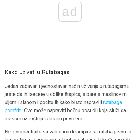
ad
Kako uživati ​​u Rutabagas
Jedan zabavan i jednostavan način uživanja u rutabagama
jeste da ih isecete u oblike štapića, sipate s maslinovim
uljem i slanom i pecite ih kako biste napravili
rutabaga
pomfrit
. Ovo može napraviti bočnu posudu koja služi sa
mesom na roštilju i drugim povrćem.
Eksperimentišite sa zamenom krompira sa rutabagasom u
kaserolama i paprikašima. Probajte ih pire. Takođe možete