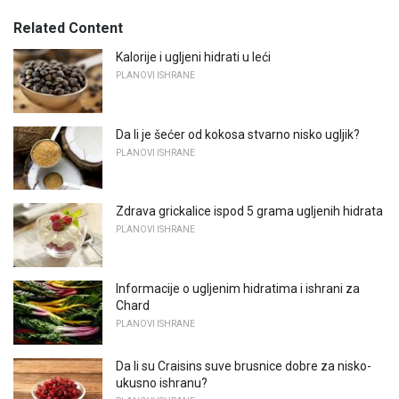
Related Content
Kalorije i ugljeni hidrati u leći
PLANOVI ISHRANE
Da li je šećer od kokosa stvarno nisko ugljik?
PLANOVI ISHRANE
Zdrava grickalice ispod 5 grama ugljenih hidrata
PLANOVI ISHRANE
Informacije o ugljenim hidratima i ishrani za
Chard
PLANOVI ISHRANE
Da li su Craisins suve brusnice dobre za nisko-
ukusno ishranu?