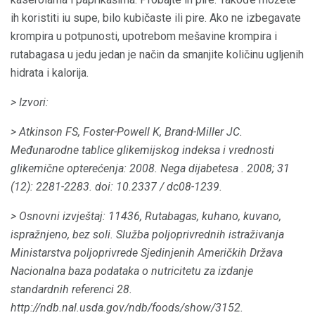
ih koristiti iu supe, bilo kubičaste ili pire. Ako ne izbegavate
krompira u potpunosti, upotrebom mešavine krompira i
rutabagasa u jedu jedan je način da smanjite količinu ugljenih
hidrata i kalorija.
> Izvori:
> Atkinson FS, Foster-Powell K, Brand-Miller JC.
Međunarodne tablice glikemijskog indeksa i vrednosti
glikemične opterećenja: 2008.
Nega dijabetesa
.
2008; 31
(12): 2281-2283.
doi: 10.2337 / dc08-1239.
> Osnovni izvještaj: 11436, Rutabagas, kuhano, kuvano,
ispražnjeno, bez soli.
Služba poljoprivrednih istraživanja
Ministarstva poljoprivrede Sjedinjenih Američkih Država
Nacionalna baza podataka o nutricitetu za izdanje
standardnih referenci 28.
http://ndb.nal.usda.gov/ndb/foods/show/3152.