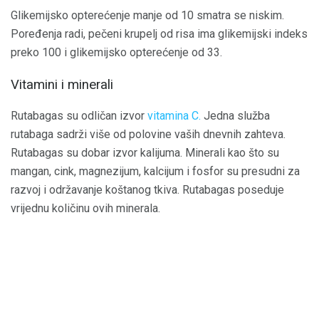
Glikemijsko opterećenje manje od 10 smatra se niskim.
Poređenja radi, pečeni krupelj od risa ima glikemijski indeks
preko 100 i glikemijsko opterećenje od 33.
Vitamini i minerali
Rutabagas su odličan izvor
vitamina C.
Jedna služba
rutabaga sadrži više od polovine vaših dnevnih zahteva.
Rutabagas su dobar izvor kalijuma. Minerali kao što su
mangan, cink, magnezijum, kalcijum i fosfor su presudni za
razvoj i održavanje koštanog tkiva. Rutabagas poseduje
vrijednu količinu ovih minerala.