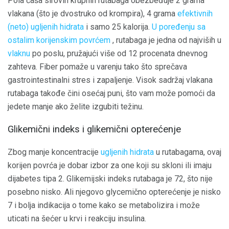
Pola čaša sirovih krupnih rutabaga obezbeđuje 2 grama
vlakana (što je dvostruko od krompira), 4 grama
efektivnih
(neto) ugljenih hidrata
i samo 25 kalorija.
U poređenju sa
ostalim korijenskim povrćem
, rutabaga je jedna od najviših u
vlaknu
po poslu, pružajući više od 12 procenata dnevnog
zahteva. Fiber pomaže u varenju tako što sprečava
gastrointestinalni stres i zapaljenje. Visok sadržaj vlakana
rutabaga takođe čini osećaj puni, što vam može pomoći da
jedete manje ako želite izgubiti težinu.
Glikemični indeks i glikemični opterećenje
Zbog manje koncentracije
ugljenih hidrata
u rutabagama, ovaj
korijen povrća je dobar izbor za one koji su skloni ili imaju
dijabetes tipa 2. Glikemijski indeks rutabaga je 72, što nije
posebno nisko. Ali njegovo glycemično opterećenje je nisko
7 i bolja indikacija o tome kako se metabolizira i može
uticati na šećer u krvi i reakciju insulina.