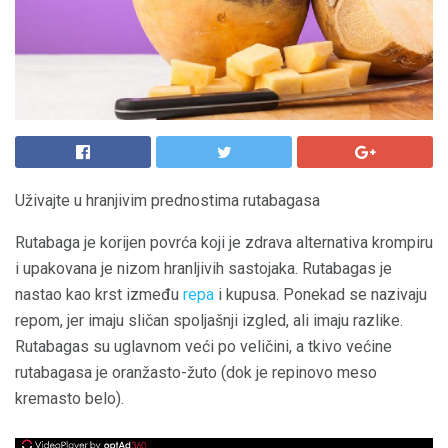
Uživajte u hranjivim prednostima rutabagasa
Rutabaga je korijen povrća koji je zdrava alternativa krompiru
i upakovana je nizom hranljivih sastojaka. Rutabagas je
nastao kao krst između
repa
i kupusa. Ponekad se nazivaju
repom, jer imaju sličan spoljašnji izgled, ali imaju razlike.
Rutabagas su uglavnom veći po veličini, a tkivo većine
rutabagasa je oranžasto-žuto (dok je repinovo meso
kremasto belo).