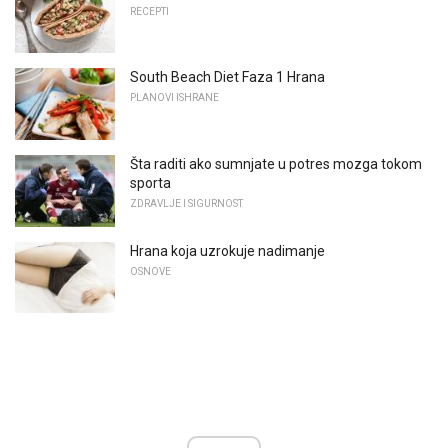
RECEPTI
South Beach Diet Faza 1 Hrana
PLANOVI ISHRANE
Šta raditi ako sumnjate u potres mozga tokom
sporta
ZDRAVLJE I SIGURNOST
Hrana koja uzrokuje nadimanje
OSNOVE