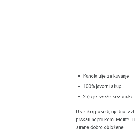
Kanola ulje za kuvanje
100% javorni sirup
2 šolje sveže sezonsko
U velikoj posudi, ujedno razbl
prskati neprilikom. Melite 
strane dobro obložene.