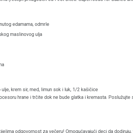
rznutog edamama, odmrle
skog maslinovog ulja
na
e, krem ​​sir, med, limun sok i luk, 1/2 kašičice
rocesoru hrane i trčite dok ne bude glatka i kremasta. Poslužujte sa
ijelima odgovornost za večeru! Omogućavajući deci da dodiruju, 