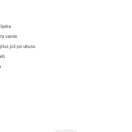
lijeka
ta vanile
 plus još po ukusu
leb
a