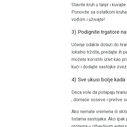
Stavite kruh u tanjir i kuvaj
Ponovite sa ostatkom kruha.
vođom i uživajte!
3) Podignite trgatore na 
Učenje odakle dolazi do hran
lokalno tržište, predajte ih p
možete koristiti izlet kao pr
kući i dodajte sastojke zvez
4) Sve ukusi bolje kada
Deca vole da potapaju hranu
, domaće soseve i prelive s
Ako nemate vremena ili sklo
listama sastojaka. Ako ipak
proteina u izbavljivim eater