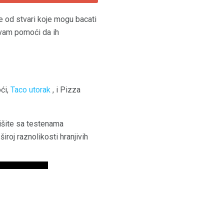
e od stvari koje mogu bacati
e vam pomoći da ih
ći,
Taco utorak
, i Pizza
tišite sa testenama
široj raznolikosti hranjivih