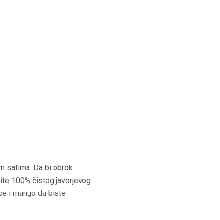
im satima. Da bi obrok
istite 100% čistog javorjevog
ce i mango da biste