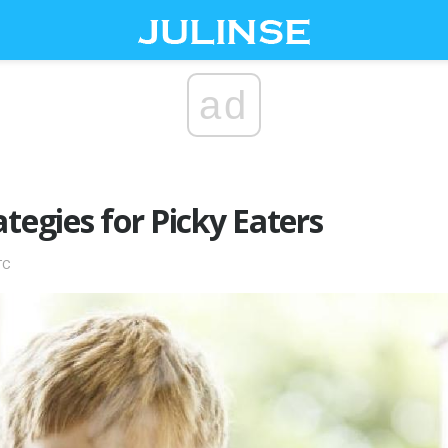
ad
ategies for Picky Eaters
TC