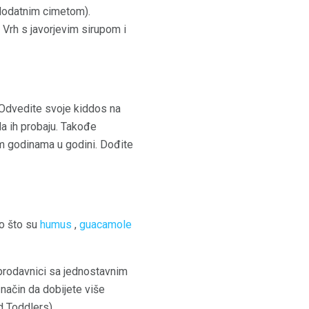
e dodatnim cimetom).
Vrh s javorjevim sirupom i
. Odvedite svoje kiddos na
 da ih probaju. Takođe
im godinama u godini. Dođite
ao što su
humus
,
guacamole
prodavnici sa jednostavnim
način da dobijete više
d Toddlers).