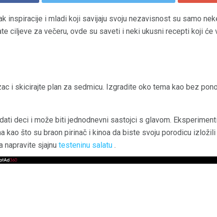
k inspiracije i mladi koji savijaju svoju nezavisnost su samo nek
ate ciljeve za večeru, ovde su saveti i neki ukusni recepti koji ć
ac i skicirajte plan za sedmicu. Izgradite oko tema kao bez pono
odati deci i može biti jednodnevni sastojci s glavom. Eksperimen
a kao što su braon pirinač i kinoa da biste svoju porodicu izložili 
a napravite sjajnu
testeninu salatu
.