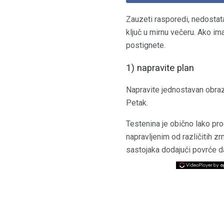
Zauzeti rasporedi, nedostata
ključ u mirnu večeru. Ako im
postignete.
1) napravite plan
Napravite jednostavan obraz
Petak.
Testenina je obično lako pr
napravljenim od različitih zrn
sastojaka dodajući povrće d