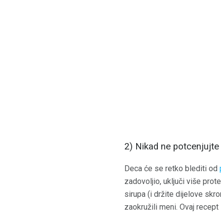
2) Nikad ne potcenjujte
Deca će se retko blediti od
zadovoljio, uključi više prot
sirupa (i držite dijelove skr
zaokružili meni. Ovaj recept 