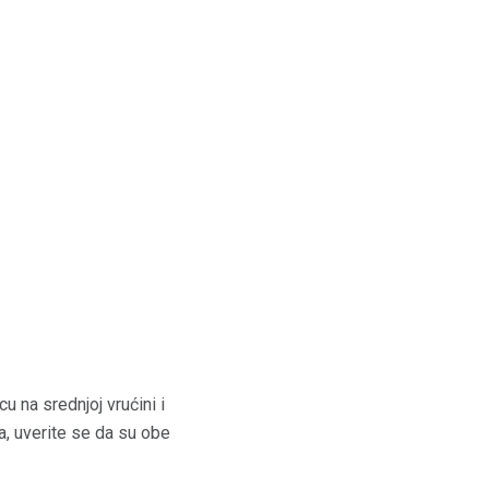
cu na srednjoj vrućini i
a, uverite se da su obe