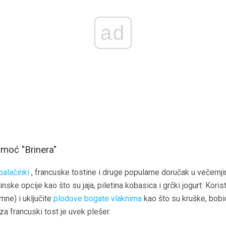
ad
 moć "Brinera"
palačinki
, francuske tostine i druge popularne doručak u večernj
einske opcije kao što su jaja, piletina kobasica i grčki jogurt. Kor
omne) i uključite
plodove bogate vlaknima
kao što su kruške, bobi
za francuski tost je uvek plešer.