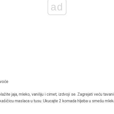
ad
 voće
ažite jaja, mleko, vaniliju i cimet; izdvoji se. Zagrejati veću tavani
1 kašičicu maslaca u tusu. Ukucajte 2 komada hljeba u smešu mlek