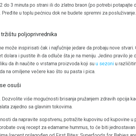
te 2 do 3 minuta po strani ili do zlatno braon (po potrebi potapajt
 Pređite u toplu pećnicu dok ne budete spremni za posluživanje. 
tržištu poljoprivrednika
e može inspirisati čak i najfučnije jedare da probaju nove stvari
et dolara i pustite ih da odluče šta je na meniju. Jedino pravilo je
iliku da ih naučite o vrstama proizvoda koji su
u sezoni
u različit
da na omiljene večere kao što su pasta i pica.
 se osuši
. Dozvolite više mogućnosti brisanja pružanjem zdravih opcija k
alata zajedno sa glavnim tokovima.
nosti da napravite sopstvenu, potražite kupovinu od kupovine u 
 probate ovaj recept za edamame hummus, to će biti jednostavan 
sima (recept prilagođen od First Bites: Superfoods for Babies an