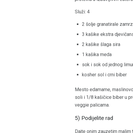
Služi: 4
2 šolje granatirale zam
3 kašike ekstra djevičan
2 kašike šlaga sira
1 kašika meda
sok i sok od jednog limu
kosher sol i crni biber
Mesto edamame, maslinovo ulj
soli i 1/8 kašičice biber u p
veggie palicama.
5) Podijelite rad
Dajte onim zauzetim malim t