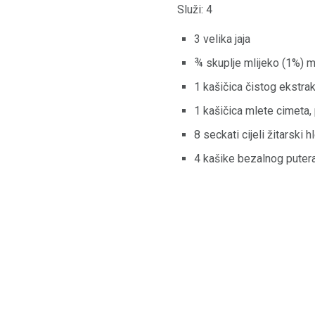
Služi: 4
3 velika jaja
¾ skuplje mlijeko (1%) m
1 kašičica čistog ekstrak
1 kašičica mlete cimeta,
8 seckati cijeli žitarski h
4 kašike bezalnog puter