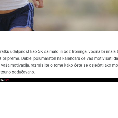
kratku udaljenost kao 5K sa malo ili bez treninga, većina bi imal
 pripreme. Dakle, polumaraton na kalendaru će vas motivisati da
 vaša motivacija, razmislite o tome kako ćete se osjećati ako morat
otpuno podučavano.