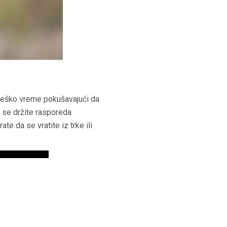
a teško vreme pokušavajući da
 se držite rasporeda
e da se vratite iz trke ili