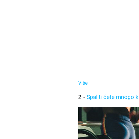
Više
2 -
Spaliti ćete mnogo ka