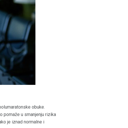
 polumaratonske obuke.
 što pomaže u smanjenju rizika
ako je iznad normalne i