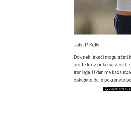
John P Kelly
Dok neki trkači mogu trčati 
prođe kroz pola maraton bez
treninga. U danima kada trpe
pokušate da je pokrenete p