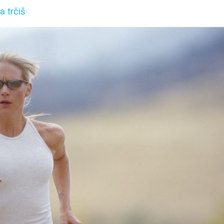
a trčiš