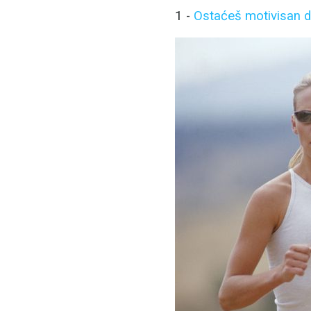
1 -
Ostaćeš motivisan d