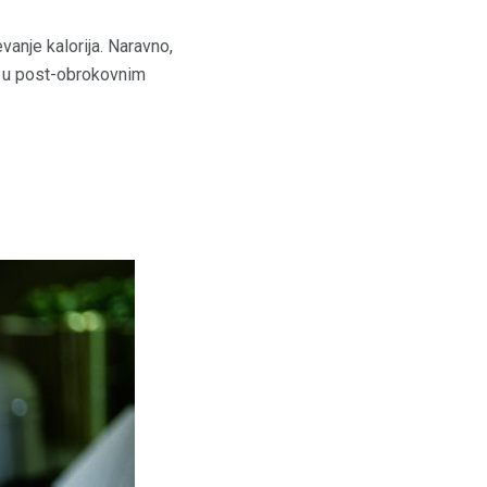
anje kalorija. Naravno,
od u post-obrokovnim