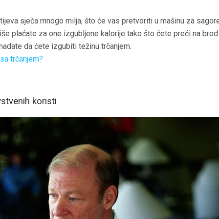
jeva sječa mnogo milja, što će vas pretvoriti u mašinu za sagorev
iše plaćate za one izgubljene kalorije tako što ćete preći na br
adate da ćete izgubiti težinu trčanjem.
 sa trčanjem?
stvenih koristi