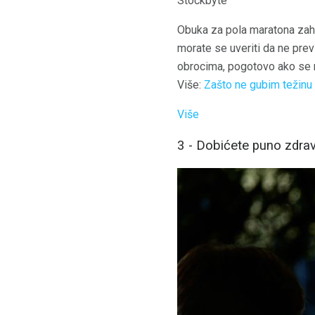
Stockbyte
Obuka za pola maratona zahti
morate se uveriti da ne prev
obrocima, pogotovo ako se n
Više:
Zašto ne gubim težinu
Više
3 - Dobićete puno zdrav