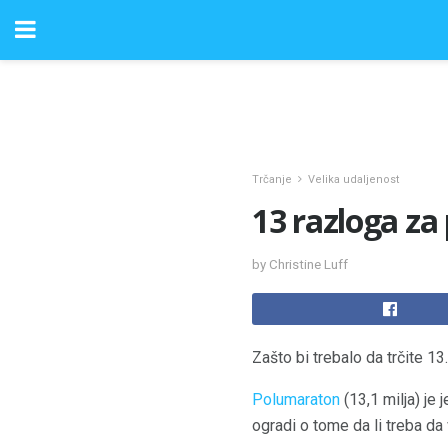
Trčanje
Velika udaljenost
13 razloga za
by Christine Luff
Zašto bi trebalo da trčite 13
Polumaraton
(13,1 milja) je 
ogradi o tome da li treba da