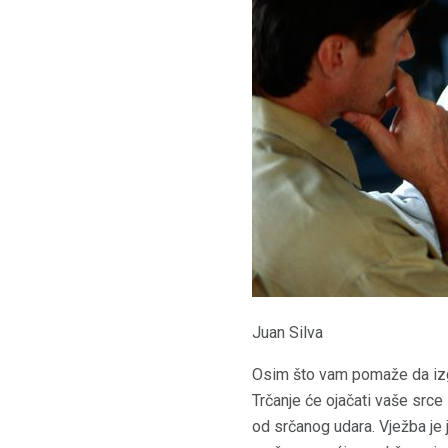
Juan Silva
Osim što vam pomaže da izgu
Trčanje će ojačati vaše srce 
od srčanog udara. Vježba je 