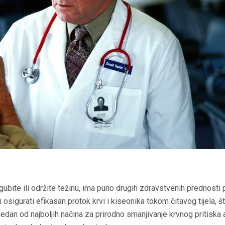
bite ili održite težinu, ima puno drugih zdravstvenih prednosti
i osigurati efikasan protok krvi i kiseonika tokom čitavog tijela,
jedan od najboljih načina za prirodno smanjivanje krvnog pritiska 