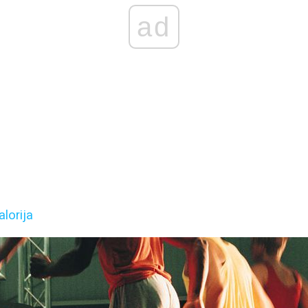
ad
lorija