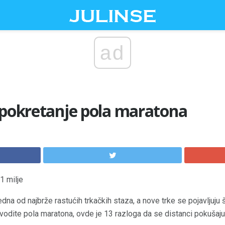
ad
 pokretanje pola maratona
.1 milje
jedna od najbrže rastućih trkačkih staza, a nove trke se pojavljuju š
 vodite pola maratona, ovde je 13 razloga da se distanci pokušaju