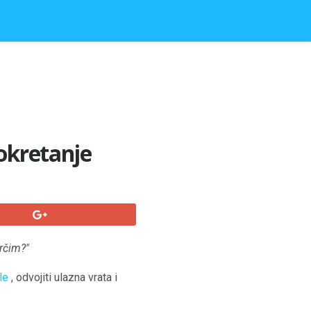
pokretanje
trčim?"
le
, odvojiti ulazna vrata i