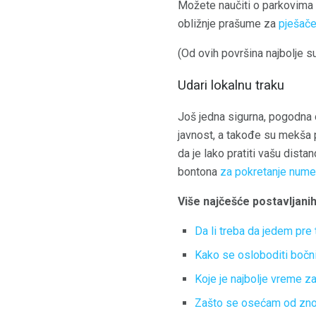
Možete naučiti o parkovima i
obližnje prašume za
pješačen
(Od ovih površina najbolje s
Udari lokalnu traku
Još jedna sigurna, pogodna o
javnost, a takođe su mekša p
da je lako pratiti vašu dist
bontona
za pokretanje nume
Više najčešće postavljanih
Da li treba da jedem pre 
Kako se osloboditi bočn
Koje je najbolje vreme z
Zašto se osećam od znoje