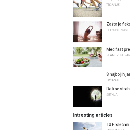
TRČANJE
Zašto je fle
FLEKSIBILNOST I
Medifast pre
PLANOVI ISHRA
8 najboljih 
TRČANJE
Da li se stra
ŠETNJA
Intresting articles
10 Prolećnih 