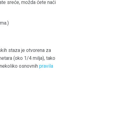
mate sreće, možda ćete naći
ima.)
skih staza je otvorena za
etara (oko 1/4 milja), tako
o nekoliko osnovnih
pravila