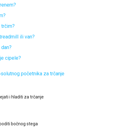
krenem?
im?
 trčim?
 treadmill ili van?
i dan?
je cipele?
solutnog početnika za trčanje
jati i hladiti za trčanje
boditi bočnog stega