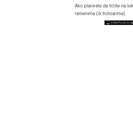
Ako planirate da trčite na l
ramenima (ili trotoarima).