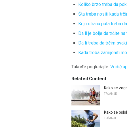
Koliko brzo treba da po
Šta treba nositi kada trč
Koju stranu puta treba da
Da li je bolje da trčite na
Da li treba da trčim svak
Kada treba zamijeniti mo
Takođe pogledajte:
Vodič ap
Related Content
Kako se zagre
TRČANJE
Kako se oslo
TRČANJE