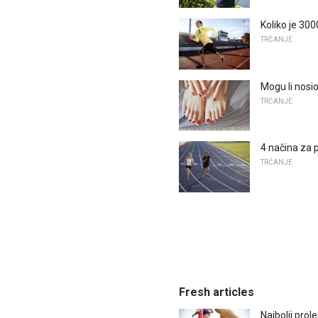
Koliko je 30
TRČANJE
Mogu li nosi
TRČANJE
4 načina za 
TRČANJE
Fresh articles
Najbolji pro