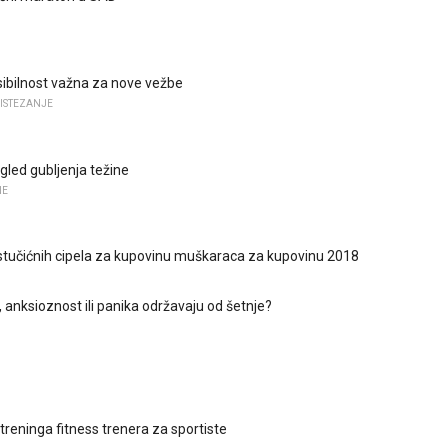
ksibilnost važna za nove vežbe
 ISTEZANJE
gled gubljenja težine
NE
jastučićnih cipela za kupovinu muškaraca za kupovinu 2018
h, anksioznost ili panika održavaju od šetnje?
treninga fitness trenera za sportiste