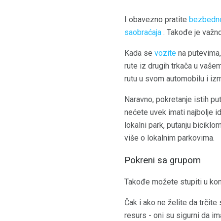
I obavezno pratite
bezbedno
saobraćaja
. Takođe je važn
Kada se
vozite
na putevima,
rute iz drugih trkača u vaše
rutu u svom automobilu i iz
Naravno, pokretanje istih 
nećete uvek imati najbolje i
lokalni park, putanju biciklo
više o lokalnim parkovima.
Pokreni sa grupom
Takođe možete stupiti u kont
Čak i ako ne želite da trčite
resurs - oni su sigurni da im