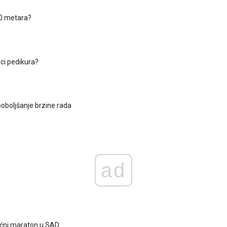
00 metara?
oci pedikura?
poboljšanje brzine rada
ad
lećni maraton u SAD