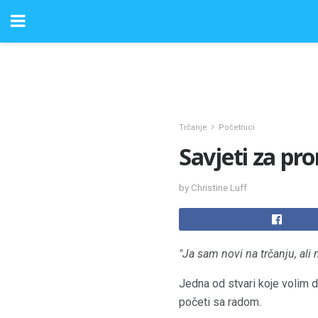
Trčanje
Početnici
Savjeti za pr
by Christine Luff
"Ja sam novi na trčanju, ali
Jedna od stvari koje volim 
početi sa radom.