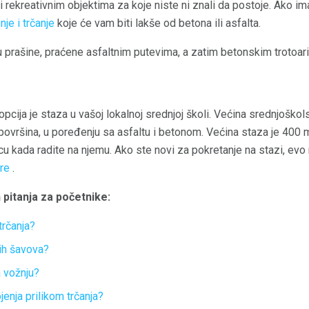
 rekreativnim objektima za koje niste ni znali da postoje. Ako i
je i trčanje
koje će vam biti lakše od betona ili asfalta.
u prašine, praćene asfaltnim putevima, a zatim betonskim trotoar
pcija je staza u vašoj lokalnoj srednjoj školi. Većina srednjoškol
ovršina, u poređenju sa asfaltu i betonom. Većina staza je 400 m
ancu kada radite na njemu. Ako ste novi za pokretanje na stazi, ev
re
.
 pitanja za početnike:
trčanja?
ih šavova?
a vožnju?
nja prilikom trčanja?