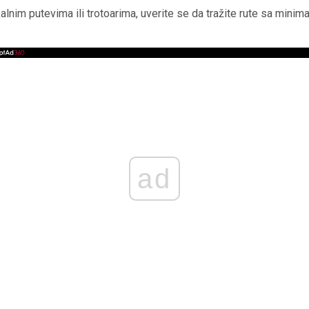
okalnim putevima ili trotoarima, uverite se da tražite rute sa mini
ad