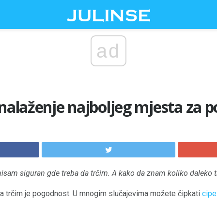
ad
onalaženje najboljeg mjesta za 
 nisam siguran gde treba da trčim. A kako da znam koliko daleko 
da trčim je pogodnost. U mnogim slučajevima možete čipkati
cipe