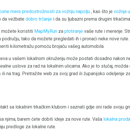
sne mere predostrožnosti za vožnju napolju
, kao što je
vožnja 
o da vežbate
dobro trčanje
i da su ljubazni prema drugim trkačima,
 možete koristiti
MapMyRun
za
plotiranje
vaše rute i merenje. St
m području, tako da možete pregledati ih i pronaći neke nove rute.
meriti kilometražu pomoću brojaču vašeg automobila.
puteva u vašem lokalnom okruženju može postati dosadno nakon 
dealne uslove za rad na lokalnim ulicama. Ako je to slučaj, možda 
m ili na trag. Pretražite web za svoj grad ili županijsko odeljenje
akt sa lokalnim trkačkim klubom i saznati gdje oni rade svoju gr
 sa njima, barem ćete dobiti ideje za nove rute. Vaša
lokalna prod
aju predloge za lokalne rute.