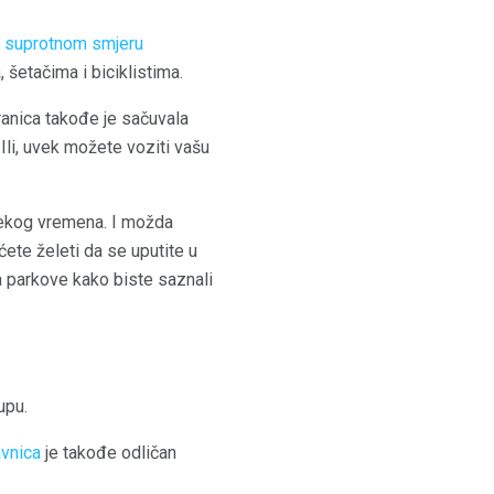
u suprotnom smjeru
 šetačima i biciklistima.
ranica takođe je sačuvala
 Ili, uvek možete voziti vašu
nekog vremena. I možda
ćete želeti da se uputite u
 za parkove kako biste saznali
upu.
avnica
je takođe odličan