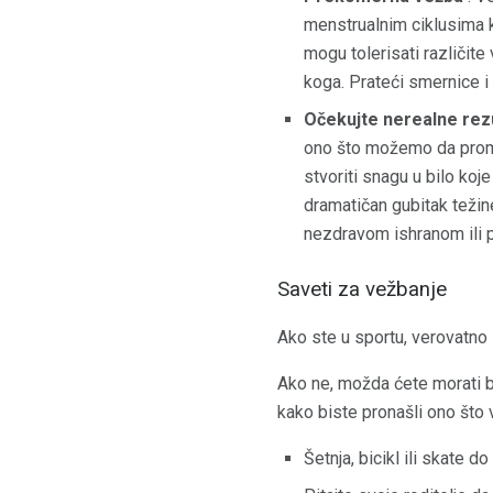
menstrualnim ciklusima k
mogu tolerisati različite
koga. Prateći smernice 
Očekujte nerealne rez
ono što možemo da prome
stvoriti snagu u bilo koje
dramatičan gubitak težin
nezdravom ishranom ili 
Saveti za vežbanje
Ako ste u sportu, verovatno i
Ako ne, možda ćete morati bit
kako biste pronašli ono što 
Šetnja, bicikl ili skate do