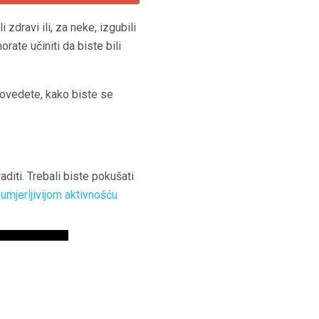
zdravi ili, za neke, izgubili
rate učiniti da biste bili
rovedete, kako biste se
diti. Trebali biste pokušati
,
umjerljivijom aktivnošću