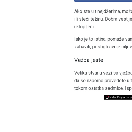
Ako ste u tinejdžerima, možda
ili steći težinu. Dobra vest
uklopljeni.
Iako je to istina, pomaže va
zabavili, postigli svoje cilj
Vežba jeste
Velika stvar u vezi sa vježb
da se naporno provedete u 
tokom ostatka sedmice. Ispod