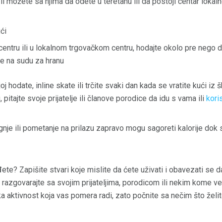
a li možete sa njima da odete u teretanu ili da postoji centar lok
ći
centru ili u lokalnom trgovačkom centru, hodajte okolo pre nego
e na sudu za hranu
joj hodate, inline skate ili trčite svaki dan kada se vratite kući iz 
 pitajte svoje prijatelje ili članove porodice da idu s vama ili
kori
nje ili pometanje na prilazu zapravo mogu sagoreti kalorije dok su
te? Zapišite stvari koje mislite da ćete uživati ​​i obavezati se d
 razgovarajte sa svojim prijateljima, porodicom ili nekim kome v
ka aktivnost koja vas pomera radi, zato počnite sa nečim što želit