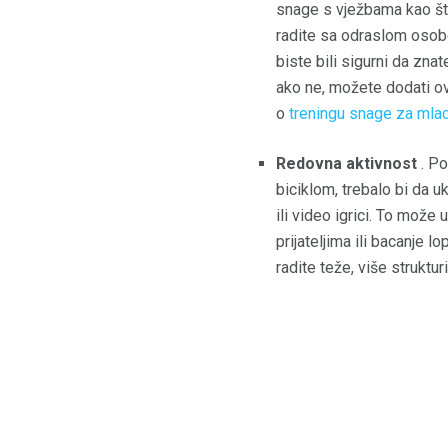
snage s vježbama kao š
radite sa odraslom osob
biste bili sigurni da zna
ako ne, možete dodati ov
o
treningu snage za mlad
Redovna aktivnost
. Po
biciklom, trebalo bi da u
ili video igrici. To može 
prijateljima ili bacanje
radite teže, više struktu