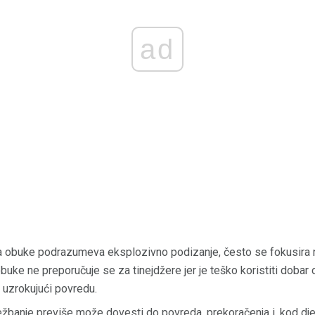
ad
a obuke podrazumeva eksplozivno podizanje, često se fokusira n
buke ne preporučuje se za tinejdžere jer je teško koristiti dobar ob
 uzrokujući povredu.
ežbanje previše može dovesti do povreda, prekoračenja i, kod dje