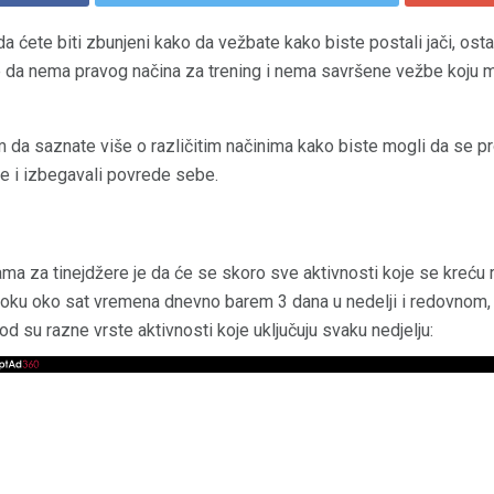
 ćete biti zbunjeni kako da vežbate kako biste postali jači, ostali 
 je da nema pravog načina za trening i nema savršene vežbe koju mo
m da saznate više o različitim načinima kako biste mogli da se p
eve i izbegavali povrede sebe.
ama za tinejdžere je da će se skoro sve aktivnosti koje se kreću ra
toku oko sat vremena dnevno barem 3 dana u nedelji i redovnom
 su razne vrste aktivnosti koje uključuju svaku nedjelju: