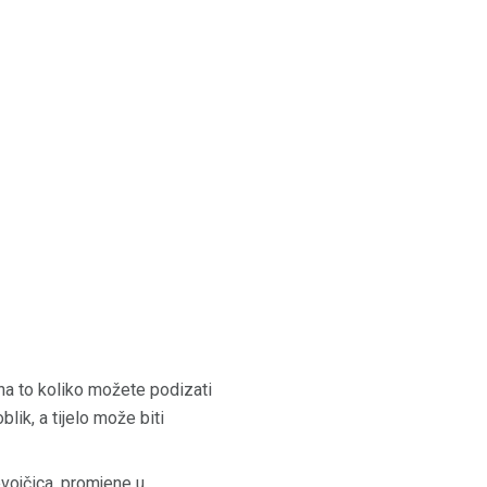
a to koliko možete podizati
lik, a tijelo može biti
vojčica, promjene u