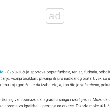
ad
io
-
Ovo uključuje sportove poput fudbala, tenisa, fudbala, odbojk
trčanje, vožnju biciklom, plivanje ili jure nadležnog brata. Uvek se 
emu koju god želite da izaberete, a, kao što je već rečeno, pokuš
.
 trening vam pomaže da izgradite snagu i izdržljivost. Može da u
ja opreme za igralište ili penjanja na drveće. Takođe može uključiv