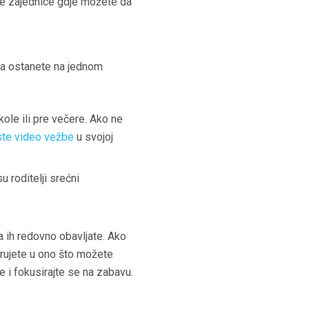
alne zajednice gdje možete da
 da ostanete na jednom
škole ili pre večere. Ako ne
ste video vežbe
u svojoj
 roditelji srećni
a ih redovno obavljate. Ako
erujete u ono što možete
e i fokusirajte se na zabavu.