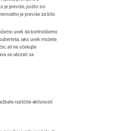
o je previše, pošto svi
verovatno je previše za bilo
 možemo uvek da kontrolišemo
puberteta, iako uvek možete
čni, ali ne očekujte
ava se ubrzati sa
ežbate različite aktivnosti