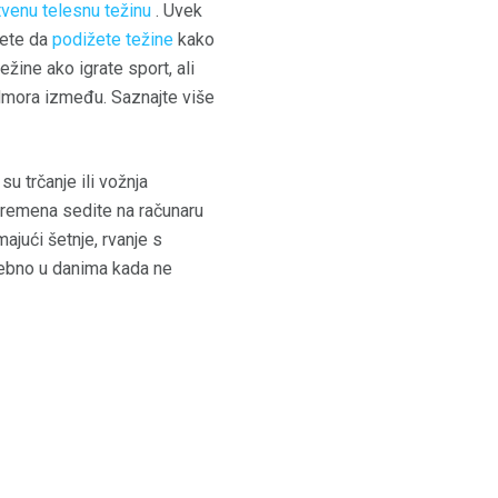
venu telesnu težinu
. Uvek
nete da
podižete težine
kako
ežine ako igrate sport, ali
odmora između. Saznajte više
u trčanje ili vožnja
o vremena sedite na računaru
majući šetnje, rvanje s
osebno u danima kada ne