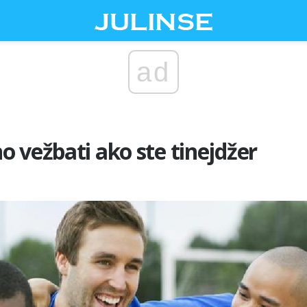
ad
 vežbati ako ste tinejdžer