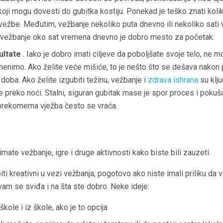
oji mogu dovesti do gubitka kostiju. Ponekad je teško znati kolik
 vežbe. Međutim, vežbanje nekoliko puta dnevno ili nekoliko sati 
i vežbanje oko sat vremena dnevno je dobro mesto za početak.
ultate
. Iako je dobro imati ciljeve da poboljšate svoje telo, ne
nimo. Ako želite veće mišiće, to je nešto što se dešava nakon 
 doba. Ako želite izgubiti težinu, vežbanje i
zdrava ishrana
su klju
e preko noći. Stalni, siguran gubitak mase je spor proces i pokuš
prekomerna vježba često se vraća.
mate vežbanje, igre i druge aktivnosti kako biste bili zauzeti.
i kreativni u vezi vežbanja, pogotovo ako niste imali priliku da v
vam se sviđa i na šta ste dobro. Neke ideje:
 škole i iz škole, ako je to opcija