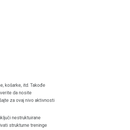
e, košarke, itd. Takođe
uverite da nosite
ajte za ovaj nivo aktivnosti
ključi nestruktuirane
ati ​​strukturne treninge