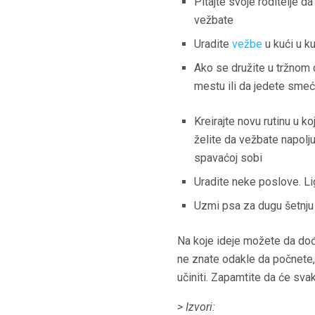
Pitajte svoje roditelje d
vežbate
Uradite
vežbe
u kući u ku
Ako se družite u tržnom 
mestu ili da jedete smeć
Kreirajte novu rutinu u ko
želite da vežbate napolju,
spavaćoj sobi
Uradite neke poslove. Lig
Uzmi psa za dugu šetnju
Na koje ideje možete da dođe
ne znate odakle da počnete,
učiniti. Zapamtite da će sva
> Izvori: