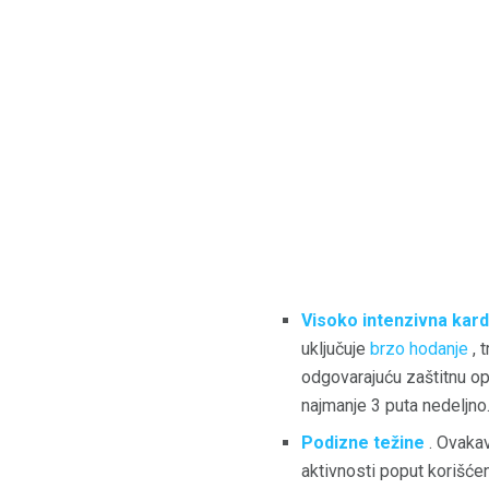
Visoko intenzivna kard
uključuje
brzo hodanje
, 
odgovarajuću zaštitnu opr
najmanje 3 puta nedeljno
Podizne težine
. Ovakav
aktivnosti poput korišćen