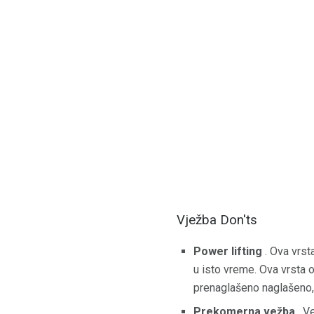
Vježba Don'ts
Power lifting
. Ova vrst
u isto vreme. Ova vrsta o
prenaglašeno naglašeno,
Prekomerna vežba
. V