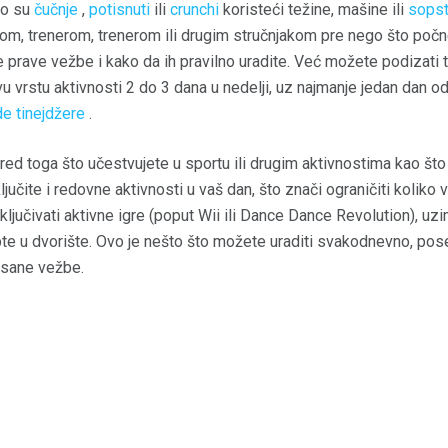
to su
čučnje
,
potisnuti
ili
crunchi
koristeći težine, mašine ili
sopst
om, trenerom, trenerom ili drugim stručnjakom pre nego što poč
te prave vežbe i kako da ih pravilno uradite. Već možete podizati t
u vrstu aktivnosti 2 do 3 dana u nedelji, uz najmanje jedan dan 
e tinejdžere
.
red toga što učestvujete u sportu ili drugim aktivnostima kao što s
ključite i redovne aktivnosti u vaš dan, što znači ograničiti kolik
uključivati ​​aktivne igre (poput Wii ili Dance Dance Revolution), uzi
 lopte u dvorište. Ovo je nešto što možete uraditi svakodnevno, p
risane vežbe.