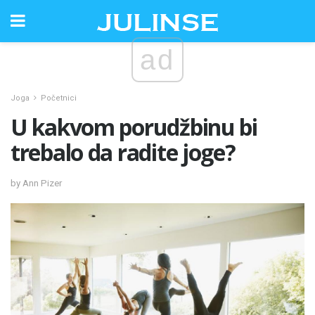
ad
Joga
Početnici
U kakvom porudžbinu bi
trebalo da radite joge?
by Ann Pizer