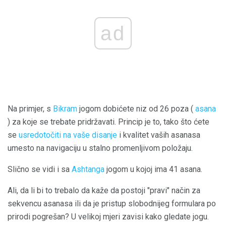
ad
Na primjer, s
Bikram
jogom dobićete niz od 26 poza (
asana
) za koje se trebate pridržavati. Princip je to, tako što ćete
se
usredotočiti na vaše disanje
i kvalitet vaših asanasa
umesto na navigaciju u stalno promenljivom položaju.
Slično se vidi i sa
Ashtanga
jogom u kojoj ima 41 asana.
Ali, da li bi to trebalo da kaže da postoji "pravi" način za
sekvencu asanasa ili da je pristup slobodnijeg formulara po
prirodi pogrešan? U velikoj mjeri zavisi kako gledate jogu.