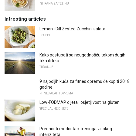
ISHRANA ZA TEŽINU
Intresting articles
Lemon i Dill Zested Zucchini salata
RECEPTI
Kako postupati sa neugodnošću tokom dugih
trka ili trka
TRČANJE
9 najboljih kuća za fitnes opremu će kupiti 2018.
godine
FITNES ALATI I OPREMA
Low-FODMAP dijeta i osjetljivost na gluten
SPECIJALNE DIJETE
Prednosti i nedostaci treninga visokog
intenziteta