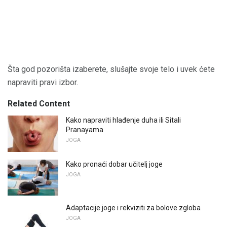
Šta god pozorišta izaberete, slušajte svoje telo i uvek ćete
napraviti pravi izbor.
Related Content
Kako napraviti hlađenje duha ili Sitali
Pranayama
JOGA
Kako pronaći dobar učitelj joge
JOGA
Adaptacije joge i rekviziti za bolove zgloba
JOGA