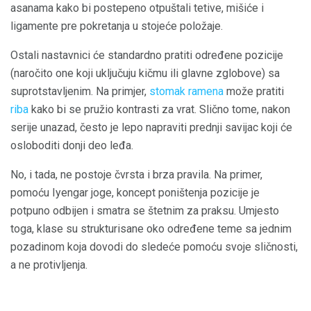
asanama kako bi postepeno otpuštali tetive, mišiće i
ligamente pre pokretanja u stojeće položaje.
Ostali nastavnici će standardno pratiti određene pozicije
(naročito one koji uključuju kičmu ili glavne zglobove) sa
suprotstavljenim. Na primjer,
stomak ramena
može pratiti
riba
kako bi se pružio kontrasti za vrat. Slično tome, nakon
serije unazad, često je lepo napraviti prednji savijac koji će
osloboditi donji deo leđa.
No, i tada, ne postoje čvrsta i brza pravila. Na primer,
pomoću Iyengar joge, koncept poništenja pozicije je
potpuno odbijen i smatra se štetnim za praksu. Umjesto
toga, klase su strukturisane oko određene teme sa jednim
pozadinom koja dovodi do sledeće pomoću svoje sličnosti,
a ne protivljenja.