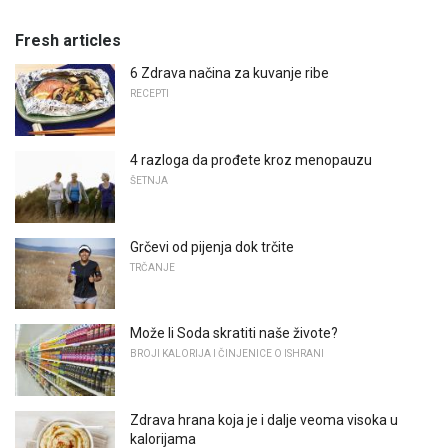
Fresh articles
6 Zdrava načina za kuvanje ribe
RECEPTI
4 razloga da prođete kroz menopauzu
ŠETNJA
Grčevi od pijenja dok trčite
TRČANJE
Može li Soda skratiti naše živote?
BROJI KALORIJA I ČINJENICE O ISHRANI
Zdrava hrana koja je i dalje veoma visoka u
kalorijama